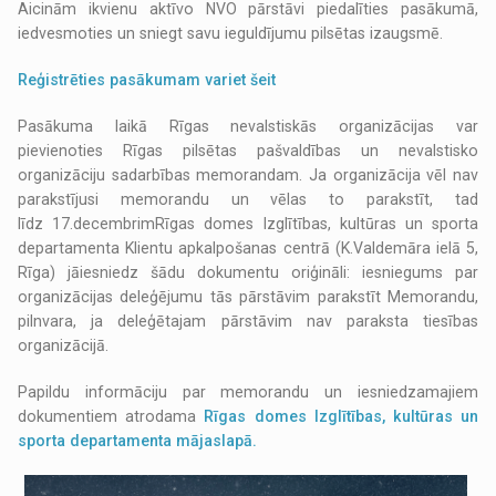
Aicinām ikvienu aktīvo NVO pārstāvi piedalīties pasākumā,
iedvesmoties un sniegt savu ieguldījumu pilsētas izaugsmē.
Reģistrēties pasākumam variet šeit
Pasākuma laikā Rīgas nevalstiskās organizācijas var
pievienoties Rīgas pilsētas pašvaldības un nevalstisko
organizāciju sadarbības memorandam. Ja organizācija vēl nav
parakstījusi memorandu un vēlas to parakstīt, tad
līdz 17.decembrimRīgas domes Izglītības, kultūras un sporta
departamenta Klientu apkalpošanas centrā (K.Valdemāra ielā 5,
Rīga) jāiesniedz šādu dokumentu oriģināli: iesniegums par
organizācijas deleģējumu tās pārstāvim parakstīt Memorandu,
pilnvara, ja deleģētajam pārstāvim nav paraksta tiesības
organizācijā.
Papildu informāciju par memorandu un iesniedzamajiem
dokumentiem atrodama
Rīgas domes Izglītības, kultūras un
sporta departamenta mājaslapā.