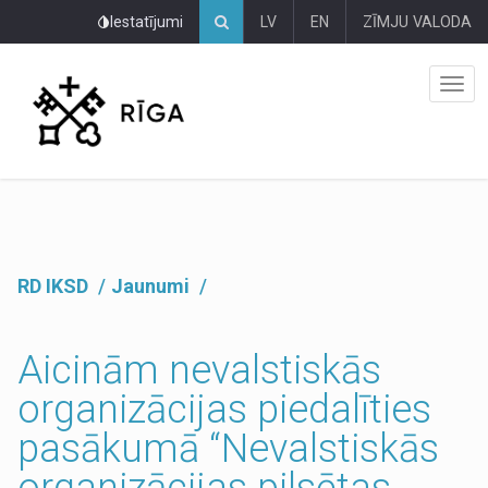
Pāriet
Iestatījumi
LV
EN
ZĪMJU VALODA
uz
lapas
saturu
RD IKSD
Jaunumi
Aicinām nevalstiskās
organizācijas piedalīties
pasākumā “Nevalstiskās
organizācijas pilsētas