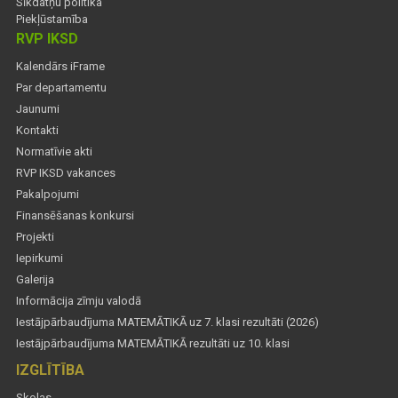
Sīkdatņu politika
Piekļūstamība
RVP IKSD
Kalendārs iFrame
Par departamentu
Jaunumi
Kontakti
Normatīvie akti
RVP IKSD vakances
Pakalpojumi
Finansēšanas konkursi
Projekti
Iepirkumi
Galerija
Informācija zīmju valodā
Iestājpārbaudījuma MATEMĀTIKĀ uz 7. klasi rezultāti (2026)
Iestājpārbaudījuma MATEMĀTIKĀ rezultāti uz 10. klasi
IZGLĪTĪBA
Skolas