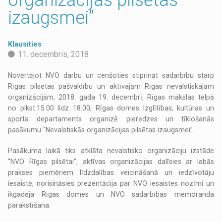
izaugsmei”
Klausīties
11. decembris, 2018
Novērtējot NVO darbu un cenšoties stiprināt sadarbību starp
Rīgas pilsētas pašvaldību un aktīvajām Rīgas nevalstiskajām
organizācijām, 2018. gada 19. decembrī, Rīgas mākslas telpā
no plkst.15.00 līdz 18.00, Rīgas domes Izglītības, kultūras un
sporta departaments organizē pieredzes un tīklošanās
pasākumu “Nevalstiskās organizācijas pilsētas izaugsmei”.
Pasākuma laikā tiks atklāta nevalstisko organizāciju izstāde
“NVO Rīgas pilsētai”, aktīvas organizācijas dalīsies ar labās
prakses piemēriem līdzdalības veicināšanā un iedzīvotāju
iesaistē, norisināsies prezentācija par NVO iesaistes nozīmi un
ikgadēja Rīgas domes un NVO sadarbības memoranda
parakstīšana.