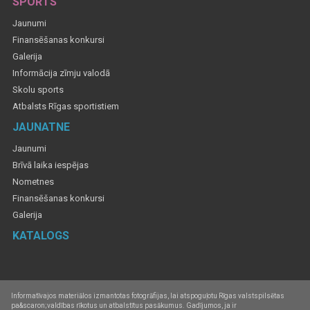
SPORTS
Jaunumi
Finansēšanas konkursi
Galerija
Informācija zīmju valodā
Skolu sports
Atbalsts Rīgas sportistiem
JAUNATNE
Jaunumi
Brīvā laika iespējas
Nometnes
Finansēšanas konkursi
Galerija
KATALOGS
Informatīvajos materiālos izmantotas fotogrāfijas, lai atspoguļotu Rīgas valstspilsētas
pa&scaron;valdības rīkotus un atbalstītus pasākumus. Gadījumos, ja ir