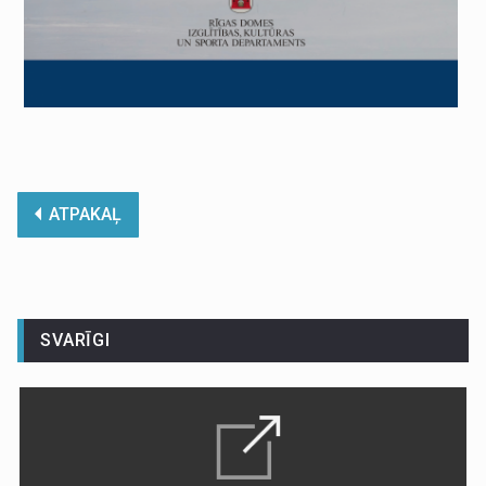
ATPAKAĻ
SVARĪGI