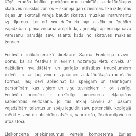
Rīgā ieradās labākie priekšnesumu izpildītāji visdažādākajos
skatuves mākslas žanros – skanēja gan dziesmas, tika izdejotas
dejas un skatītāji varēja baudīt skaistus mūzikas instrumentu
izpildījumus. Lai arī visi dalībnieki bija cilvēki ar īpašām
vajadzībām plašā vecuma amplitūdā, viņi spilgti apliecināja savu
varēšanu, parādīja savu talantu kādā no skatuves mākslas
žanriem.
Festivāla mākslinieciskā direktore Sarma Freiberga uzsver
domu, ka šis festivāls ir ieņēmis nozīmīgu vietu cilvēku ar
dažādām invaliditātēm un garīgās attīstības traucējumiem
dzīvēs, jo tas ļauj viņiem izpausties visdažādākajās radošajās
formās, ļauj sevi apliecināt kā spējīgām un talantīgām
personībām, kas viņiem un viņu tuviniekiem ir ļoti svarīgi.
Festivāla norisēm ir nozīmīgs pienesums iekļaujošas
sabiedrības veidošanā, jo tas atklāj cilvēku ar īpašām
vajadzībām talantus un spēju ieguldīt savu potenciālu kopīgajā
mērķī – veidot sabiedrību atvērtu, saprotošu, līdzdomājošu un
atbalstošu.
Lielkoncerta priekšnesumus vērtēja kompetenta žūrijas