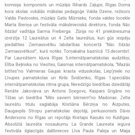
komisija: komponists un mūziķis Rihards Zaļupe, Rīgas Doma
kora skolas vokālās mākslas pedagoģe Valda Dzene, režisors
Valdis Pavlovskis, mūziķis Gatis Mūrnieks, fonda valdes locekle
Marta Bieriņa un festivāla mākslinieciskā direktore, fonda Nāc
līdzās! vadītāja Sarma Freiberga. Žūrija no 41 priekšnesuma
izvirzīja 12 Laureātus un 4 Zelta laureātus, kuri gūs iespēju
piedalīties Ziemassvētku labdarības koncertā “Nāc līdzās
Ziemassvētkos!”, kurš notiks Torņakalna baznīcā 15.decembrī.
Par Laureātiem kļuva Rīgas 5.internātpamatskolas audzēkņi,
Elība Beļinska no Viesītes, Gaismas internātpamatskola, “Mazās
bitītes”no Valmieras Gaujas krasta vidusskolas, Liep’jnieki no
Līvupes pamatskolas un Kirils Švidčenko, Rīgas 1.speciālās
internātpamatskolas ritma grupa, Neredzīgo biedrības dziedātāji
Renāte Jakovļeva un Antons Sņegovs, Kaspars Grigāns no
Tilžas un biedrība “Mēs saviem bērniem”no Madonas. Zelta
laureātu titulu saglabāja Kristiāna Bērziņa no Aizputes,
Daugavpils Stropu pamatskolas dejotāji, perkusionists Dāvis
Andersons no Rīgas un repotājs Kristaps Kaņuks no Kuldīgas.
Absolūtā laureāta nosaukumu La Grande Laureata ieguva
festivāla ilglaicīgās dalībnieces Līva Paula Paleja un Maija