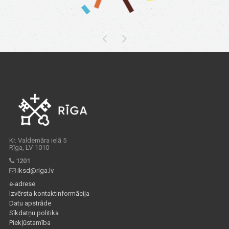
Kr. Valdemāra ielā 5
Rīga, LV-1010
1201
iksd@riga.lv
e-adrese
Izvērsta kontaktinformācija
Datu apstrāde
Sīkdatņu politika
Piekļūstamība