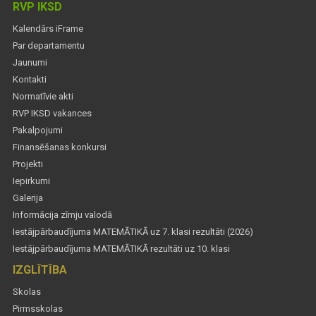
RVP IKSD
Kalendārs iFrame
Par departamentu
Jaunumi
Kontakti
Normatīvie akti
RVP IKSD vakances
Pakalpojumi
Finansēšanas konkursi
Projekti
Iepirkumi
Galerija
Informācija zīmju valodā
Iestājpārbaudījuma MATEMĀTIKĀ uz 7. klasi rezultāti (2026)
Iestājpārbaudījuma MATEMĀTIKĀ rezultāti uz 10. klasi
IZGLĪTĪBA
Skolas
Pirmsskolas