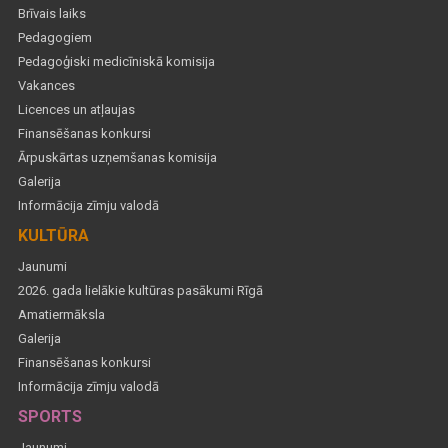
Brīvais laiks
Pedagogiem
Pedagoģiski medicīniskā komisija
Vakances
Licences un atļaujas
Finansēšanas konkursi
Ārpuskārtas uzņemšanas komisija
Galerija
Informācija zīmju valodā
KULTŪRA
Jaunumi
2026. gada lielākie kultūras pasākumi Rīgā
Amatiermāksla
Galerija
Finansēšanas konkursi
Informācija zīmju valodā
SPORTS
Jaunumi