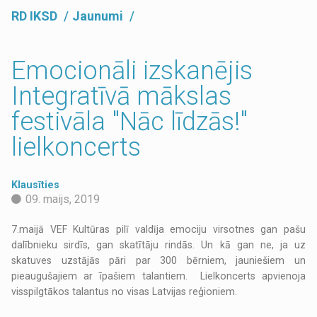
RD IKSD
Jaunumi
Emocionāli izskanējis
Integratīvā mākslas
festivāla "Nāc līdzās!"
lielkoncerts
Klausīties
09. maijs, 2019
7.maijā VEF Kultūras pilī valdīja emociju virsotnes gan pašu
dalībnieku sirdīs, gan skatītāju rindās. Un kā gan ne, ja uz
skatuves uzstājās pāri par 300 bērniem, jauniešiem un
pieaugušajiem ar īpašiem talantiem. Lielkoncerts apvienoja
visspilgtākos talantus no visas Latvijas reģioniem.