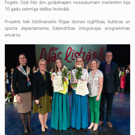
Fogele. Ceļš līdz šim godpilnajam nosaukumam meitenēm bija
10 gadu sekmīga dalība festivālā.
Projekts tiek līdzfinansēts Rīgas domes Izglītības, kultūras un
sporta departamenta Sabiedrības integrācijas programmas
ietvaros.