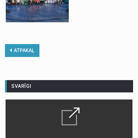
ATPAKAĻ
SVARĪGI