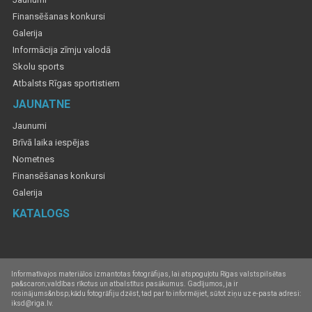
Finansēšanas konkursi
Galerija
Informācija zīmju valodā
Skolu sports
Atbalsts Rīgas sportistiem
JAUNATNE
Jaunumi
Brīvā laika iespējas
Nometnes
Finansēšanas konkursi
Galerija
KATALOGS
Informatīvajos materiālos izmantotas fotogrāfijas, lai atspoguļotu Rīgas valstspilsētas
pa&scaron;valdības rīkotus un atbalstītus pasākumus. Gadījumos, ja ir
rosinājums&nbsp;kādu fotogrāfiju dzēst, tad par to informējiet, sūtot ziņu uz e-pasta adresi:
iksd@riga.lv.