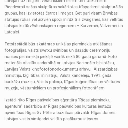
Latvijai nozīmīgiem vēsturiskiem tēliem un notikumiem.
Piecdesmit sešas skulptūras sakārtotas trīspadsmit skulpturālās
grupās, kas izvietotas četros līmeņos. Bet pāri visam Brīvības
statujas rokās vēl aizvien spoži mirdz trīs zvaigznes, kas veltītas
Latvijas kultūrvēsturiskajiem reģioniem – Kurzemei, Vidzemei un
Latgalei.
Fotoizstādē būs skatāmas
unikālas pieminekļa atklāšanas
fotogrāfijas, valsts svētku svinības un dažādu ceremoniju
norises pieminekļa piekājē vairāk nekā 80 gadu garumā. Foto
materiāls atlasīts sadarbībā ar Latvijas Nacionālo bibliotēku,
Latvijas Valsts kinofotofonodokumentu arhīvu, Aizsardzības
ministriju, Izglītības ministriju, Valsts kanceleju, 1991. gada
barikāžu muzeju, Valsts policiju, Rīgas kuģniecības un vēstures
muzeju, vēsturniekiem un profesionāliem fotogrāfiem.
Izstādi rīko Rīgas pašvaldības aģentūra “Rīgas pieminekļu
aģentūra” sadarbībā ar Rīgas pašvaldības kultūras iestāžu
apvienības Rīgas Sv. Pētera baznīcas pārvaldi Rīgas domes
Latvijas valsts simtgadei veltīto pasākumu ietvaros.