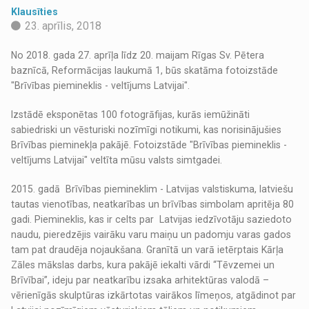
Klausīties
23. aprīlis, 2018
No 2018. gada 27. aprīļa līdz 20. maijam Rīgas Sv. Pētera
baznīcā, Reformācijas laukumā 1, būs skatāma fotoizstāde
"Brīvības piemineklis - veltījums Latvijai".
Izstādē eksponētas 100 fotogrāfijas, kurās iemūžināti
sabiedriski un vēsturiski nozīmīgi notikumi, kas norisinājušies
Brīvības pieminekļa pakājē. Fotoizstāde "Brīvības piemineklis -
veltījums Latvijai" veltīta mūsu valsts simtgadei.
2015. gadā Brīvības piemineklim - Latvijas valstiskuma, latviešu
tautas vienotības, neatkarības un brīvības simbolam apritēja 80
gadi. Piemineklis, kas ir celts par Latvijas iedzīvotāju saziedoto
naudu, pieredzējis vairāku varu maiņu un padomju varas gados
tam pat draudēja nojaukšana. Granītā un varā ietērptais Kārļa
Zāles mākslas darbs, kura pakājē iekalti vārdi “Tēvzemei un
Brīvībai”, ideju par neatkarību izsaka arhitektūras valodā –
vērienīgās skulptūras izkārtotas vairākos līmeņos, atgādinot par