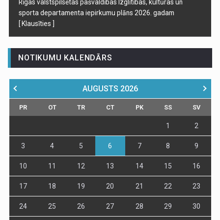
Rīgas valstspilsētas pašvaldības Izglītības, kultūras un
sporta departamenta iepirkumu plāns 2026. gadam
[ Klausīties ]
NOTIKUMU KALENDĀRS
AUGUSTS
2026
PR
OT
TR
CT
PK
SS
SV
1
2
3
4
5
6
7
8
9
10
11
12
13
14
15
16
17
18
19
20
21
22
23
24
25
26
27
28
29
30