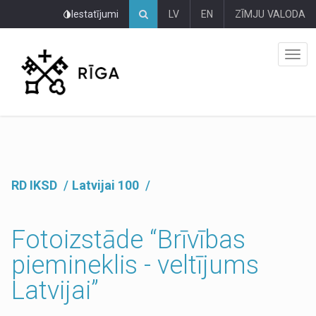
Pāriet
Iestatījumi
LV
EN
ZĪMJU VALODA
uz
lapas
saturu
RD IKSD
Latvijai 100
Fotoizstāde “Brīvības
piemineklis - veltījums
Latvijai”