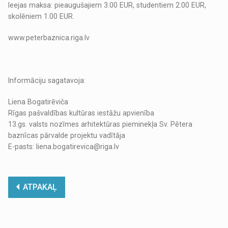
Ieejas maksa: pieaugušajiem 3.00 EUR, studentiem 2.00 EUR,
skolēniem 1.00 EUR.
www.peterbaznica.riga.lv
Informāciju sagatavoja:
Liena Bogatirēviča
Rīgas pašvaldības kultūras iestāžu apvienība
13.gs. valsts nozīmes arhitektūras pieminekļa Sv. Pētera
baznīcas pārvalde projektu vadītāja
E-pasts: liena.bogatirevica@riga.lv
ATPAKAĻ