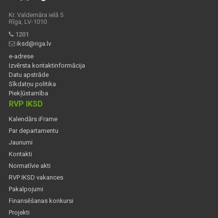
Kr. Valdemāra ielā 5
Rīga, LV-1010
1201
iksd@riga.lv
e-adrese
Izvērsta kontaktinformācija
Datu apstrāde
Sīkdatņu politika
Piekļūstamība
RVP IKSD
Kalendārs iFrame
Par departamentu
Jaunumi
Kontakti
Normatīvie akti
RVP IKSD vakances
Pakalpojumi
Finansēšanas konkursi
Projekti