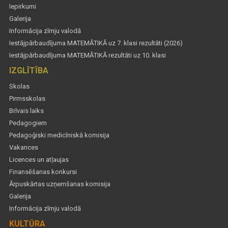
Iepirkumi
Galerija
Informācija zīmju valodā
Iestājpārbaudījuma MATEMĀTIKĀ uz 7. klasi rezultāti (2026)
Iestājpārbaudījuma MATEMĀTIKĀ rezultāti uz 10. klasi
IZGLĪTĪBA
Skolas
Pirmsskolas
Brīvais laiks
Pedagogiem
Pedagoģiski medicīniskā komisija
Vakances
Licences un atļaujas
Finansēšanas konkursi
Ārpuskārtas uzņemšanas komisija
Galerija
Informācija zīmju valodā
KULTŪRA