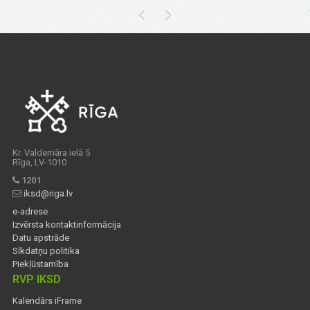
Kr. Valdemāra ielā 5
Rīga, LV-1010
1201
iksd@riga.lv
e-adrese
Izvērsta kontaktinformācija
Datu apstrāde
Sīkdatņu politika
Piekļūstamība
RVP IKSD
Kalendārs iFrame