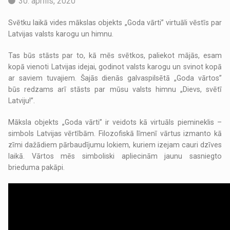
30. aprīlis, 2020
Svētku laikā vides mākslas objekts „Goda vārti” virtuāli vēstīs par
Latvijas valsts karogu un himnu.
Tas būs stāsts par to, kā mēs svētkos, paliekot mājās, esam
kopā vienoti Latvijas idejai, godinot valsts karogu un svinot kopā
ar saviem tuvajiem. Šajās dienās galvaspilsētā „Goda vārtos”
būs redzams arī stāsts par mūsu valsts himnu „Dievs, svētī
Latviju!”.
Māksla objekts „Goda vārti” ir veidots kā virtuāls piemineklis –
simbols Latvijas vērtībām. Filozofiskā līmenī vārtus izmanto kā
zīmi dažādiem pārbaudījumu lokiem, kuriem izejam cauri dzīves
laikā. Vārtos mēs simboliski apliecinām jaunu sasniegto
brieduma pakāpi.