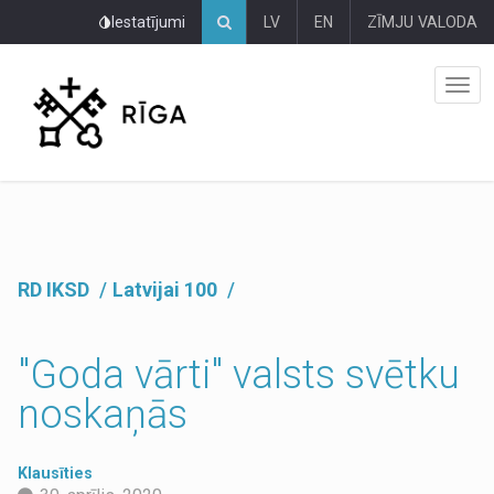
Pāriet
Iestatījumi
LV
EN
ZĪMJU VALODA
uz
lapas
saturu
RD IKSD
Latvijai 100
"Goda vārti" valsts svētku
noskaņās
Klausīties