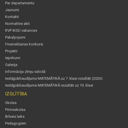
Par departamentu
Jaunumi
Kontakti
Normatīvie akti
RVP IKSD vakances
Pakalpojumi
Finansēšanas konkursi
Projekti
Iepirkumi
Galerija
Informācija zīmju valodā
Iestājpārbaudījuma MATEMĀTIKĀ uz 7. klasi rezultāti (2026)
Iestājpārbaudījuma MATEMĀTIKĀ rezultāti uz 10. klasi
IZGLĪTĪBA
Skolas
Pirmsskolas
Brīvais laiks
Pedagogiem