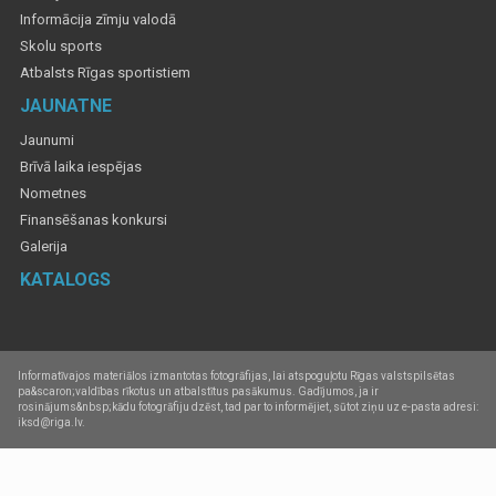
Informācija zīmju valodā
Skolu sports
Atbalsts Rīgas sportistiem
JAUNATNE
Jaunumi
Brīvā laika iespējas
Nometnes
Finansēšanas konkursi
Galerija
KATALOGS
Informatīvajos materiālos izmantotas fotogrāfijas, lai atspoguļotu Rīgas valstspilsētas
pa&scaron;valdības rīkotus un atbalstītus pasākumus. Gadījumos, ja ir
rosinājums&nbsp;kādu fotogrāfiju dzēst, tad par to informējiet, sūtot ziņu uz e-pasta adresi:
iksd@riga.lv.