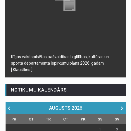
Rīgas valstspilsētas pašvaldības Izglītības, kultūras un
sporta departamenta iepirkumu plāns 2026. gadam
[ Klausīties ]
NOTIKUMU KALENDĀRS
AUGUSTS
2026
PR
OT
TR
CT
PK
SS
SV
1
2