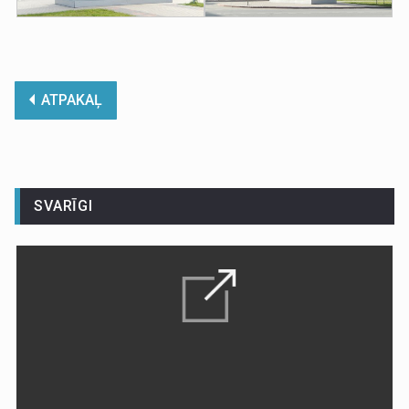
ATPAKAĻ
SVARĪGI