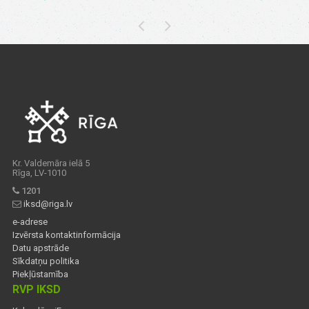
Kr. Valdemāra ielā 5
Rīga, LV-1010
1201
iksd@riga.lv
e-adrese
Izvērsta kontaktinformācija
Datu apstrāde
Sīkdatņu politika
Piekļūstamība
RVP IKSD