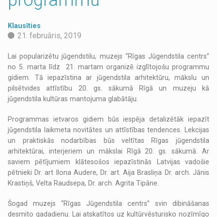
Klausīties
21. februāris, 2019
Lai popularizētu jūgendstilu, muzejs “Rīgas Jūgendstila centrs”
no 5. marta līdz 21. martam organizē izglītojošu programmu
gidiem. Tā iepazīstina ar jūgendstila arhitektūru, mākslu un
pilsētvides attīstību 20. gs. sākumā Rīgā un muzeju kā
jūgendstila kultūras mantojuma glabātāju.
Programmas ietvaros gidiem būs iespēja detalizētāk iepazīt
jūgendstila laikmeta novitātes un attīstības tendences. Lekcijas
un praktiskās nodarbības būs veltītas Rīgas jūgendstila
arhitektūrai, interjeriem un mākslai Rīgā 20. gs. sākumā. Ar
saviem pētījumiem klātesošos iepazīstinās Latvijas vadošie
pētnieki Dr. art Ilona Audere, Dr. art. Aija Brasliņa Dr. arch. Jānis
Krastiņš, Velta Raudsepa, Dr. arch. Agrita Tipāne.
Šogad muzejs “Rīgas Jūgendstila centrs” svin dibināšanas
desmito gadadienu. Lai atskatītos uz kultūrvēsturisko nozīmīgo