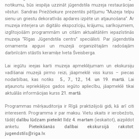
notikumu, būs iespēja uzzināt jūgendstila muzeja restaurācijas
vēsturi. Sandras Priežčiekure prezentēs pētījumu “Muzeja telpu
sienu un griestu dekoratīvās apdares izpēte un atjaunošana”. Ar
muzeja interjera un digitālo ekspozīciju, krājumu, sarīkojumiem,
izglītojošām programmām un citām aktualitātēm iepazīstinās
muzeja “Rīgas Jūgendstila centrs” speciālisti. Par jūgendstila
ornamenta apguvi un muzejā organizētajām radošajām
darbnīcām stāstīs keramiķe Iveta Šveisberga.
Lai iegūtu ieejas karti muzeja apmeklējumam un ekskursiju
vadīšanai muzejā pirmo reizi, jāapmeklē viss kurss – piecas
nodarbības, kas notiks
5., 7., 12., 14. un 19. martā.
Lai
atjaunotu iepriekšējos gados iegūto apliecību, jāapmeklē tikai
aktuālās informācijas kurss
21. martā
.
Programmas mērķauditorija ir Rīgā praktizējoši gidi, kā arī citi
interesenti. Programma ir par maksu. Vietu skaits ir ierobežots,
tādēļ
dalību lūdzam pieteikt līdz 4. martam
(ieskaitot), aizpildot
anketu.
Pieteikšanās dalībai ekskursijā rakstot:
jugendstils@riga.lv.