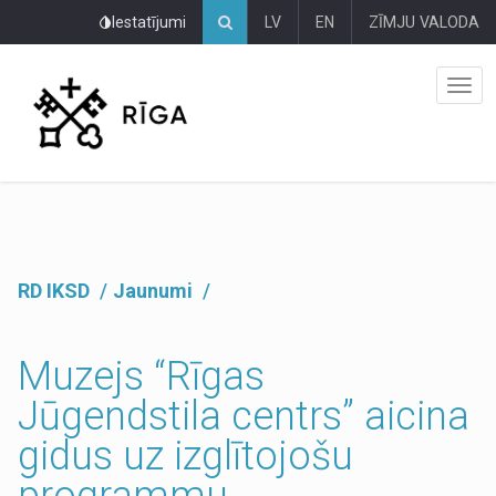
Pāriet
Iestatījumi
LV
EN
ZĪMJU VALODA
uz
lapas
saturu
RD IKSD
Jaunumi
Muzejs “Rīgas
Jūgendstila centrs” aicina
gidus uz izglītojošu
programmu