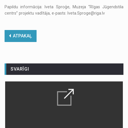
Papildu informācija: Iveta Sproģe, Muzeja “Rīgas Jūgendstila
centrs” projektu vadītāja, e-pasts: Iveta.Sproge@riga.lv
ATPAKAĻ
SVARĪGI