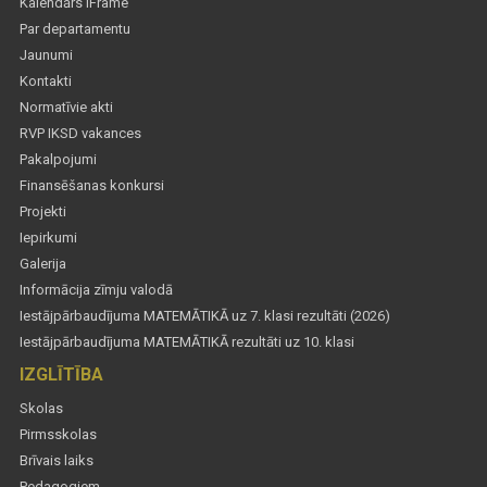
Kalendārs iFrame
Par departamentu
Jaunumi
Kontakti
Normatīvie akti
RVP IKSD vakances
Pakalpojumi
Finansēšanas konkursi
Projekti
Iepirkumi
Galerija
Informācija zīmju valodā
Iestājpārbaudījuma MATEMĀTIKĀ uz 7. klasi rezultāti (2026)
Iestājpārbaudījuma MATEMĀTIKĀ rezultāti uz 10. klasi
IZGLĪTĪBA
Skolas
Pirmsskolas
Brīvais laiks
Pedagogiem