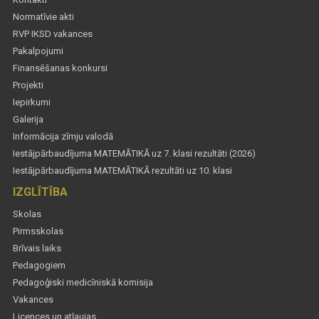
Normatīvie akti
RVP IKSD vakances
Pakalpojumi
Finansēšanas konkursi
Projekti
Iepirkumi
Galerija
Informācija zīmju valodā
Iestājpārbaudījuma MATEMĀTIKĀ uz 7. klasi rezultāti (2026)
Iestājpārbaudījuma MATEMĀTIKĀ rezultāti uz 10. klasi
IZGLĪTĪBA
Skolas
Pirmsskolas
Brīvais laiks
Pedagogiem
Pedagoģiski medicīniskā komisija
Vakances
Licences un atļaujas