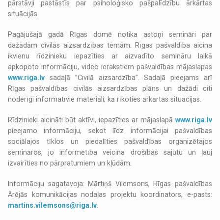
pārstāvji pastāstīs par psiholoģisko pašpalīdzību ārkārtas
situācijās.
Pagājušajā gadā Rīgas domē notika astoņi semināri par
dažādām civilās aizsardzības tēmām. Rīgas pašvaldība aicina
ikvienu rīdzinieku iepazīties ar aizvadīto semināru laikā
apkopoto informāciju, video ierakstiem pašvaldības mājaslapas
www.riga.lv
sadaļā ’’Civilā aizsardzība’’. Sadaļā pieejams arī
Rīgas pašvaldības civilās aizsardzības plāns un dažādi citi
noderīgi informatīvie materiāli, kā rīkoties ārkārtas situācijās.
Rīdzinieki aicināti būt aktīvi, iepazīties ar mājaslapā
www.riga.lv
pieejamo informāciju, sekot līdz informācijai pašvaldības
sociālajos tīklos un piedalīties pašvaldības organizētajos
semināros, jo informētība veicina drošības sajūtu un ļauj
izvairīties no pārpratumiem un kļūdām.
Informāciju sagatavoja: Mārtiņš Vilemsons, Rīgas pašvaldības
Ārējās komunikācijas nodaļas projektu koordinators, e-pasts:
martins.vilemsons@riga.lv
.