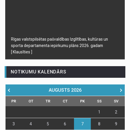
Rīgas valstspilsētas pašvaldības Izglītības, kultūras un
sporta departamenta iepirkumu plāns 2026. gadam
[ Klausīties ]
NOTIKUMU KALENDĀRS
AUGUSTS
2026
PR
OT
TR
CT
PK
SS
SV
1
2
3
4
5
6
7
8
9