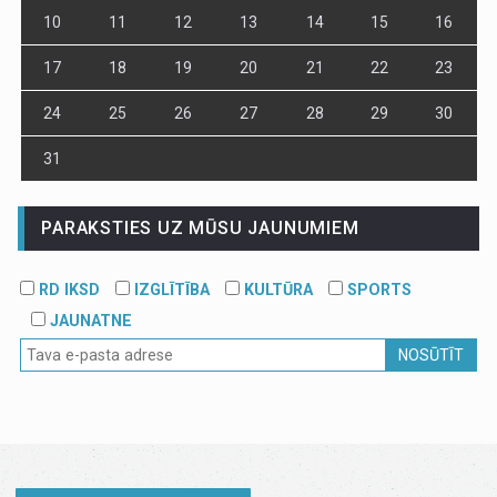
10
11
12
13
14
15
16
17
18
19
20
21
22
23
24
25
26
27
28
29
30
31
PARAKSTIES UZ MŪSU JAUNUMIEM
RD IKSD
IZGLĪTĪBA
KULTŪRA
SPORTS
JAUNATNE
NOSŪTĪT