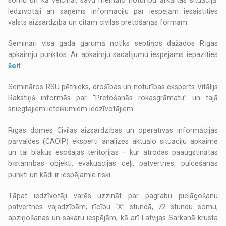
somu un kā veicināt savu mentālo noturību ārkārtas situācijā.
Iedzīvotāji arī saņems informāciju par iespējām iesaistīties
valsts aizsardzībā un citām civilās pretošanās formām.
Semināri visa gada garumā notiks septiņos dažādos Rīgas
apkaimju punktos. Ar apkaimju sadalījumu iespējams iepazīties
šeit
Semināros RSU pētnieks, drošības un noturības eksperts Vitālijs
Rakstiņš informēs par “Pretošanās rokasgrāmatu” un tajā
sniegtajiem ieteikumiem iedzīvotājiem.
Rīgas domes Civilās aizsardzības un operatīvās informācijas
pārvaldes (CAOIP) eksperti analizēs aktuālo situāciju apkaimē
un tai blakus esošajās teritorijās – kur atrodas paaugstinātas
bīstamības objekti, evakuācijas ceļi, patvertnes, pulcēšanās
punkti un kādi ir iespējamie riski.
Tāpat iedzīvotāji varēs uzzināt par pagrabu pielāgošanu
patvertnes vajadzībām, rīcību “X” stundā, 72 stundu somu,
apziņošanas un sakaru iespējām, kā arī Latvijas Sarkanā krusta