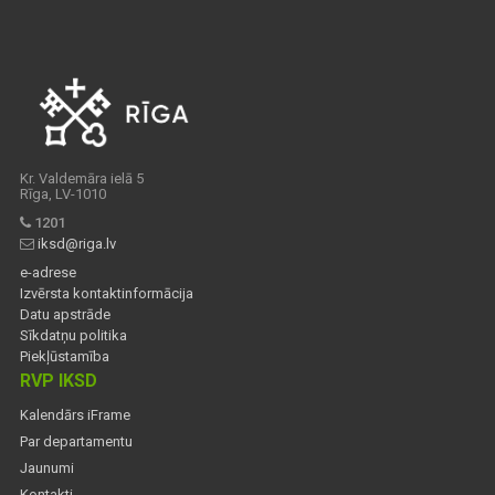
Kr. Valdemāra ielā 5
Rīga, LV-1010
1201
iksd@riga.lv
e-adrese
Izvērsta kontaktinformācija
Datu apstrāde
Sīkdatņu politika
Piekļūstamība
RVP IKSD
Kalendārs iFrame
Par departamentu
Jaunumi
Kontakti