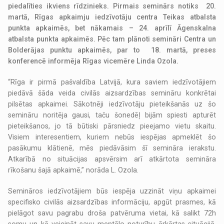
piedalīties ikviens rīdzinieks. Pirmais seminārs notiks 20.
martā, Rīgas apkaimju iedzīvotāju centra Teikas atbalsta
punkta apkaimēs, bet nākamais – 24. aprīlī Āgenskalna
atbalsta punkta apkaimēs. Pēc tam plānoti semināri Centra un
Bolderājas punktu apkaimēs, par to 18. martā, preses
konferencē informēja Rīgas vicemēre Linda Ozola.
“Rīga ir pirmā pašvaldība Latvijā, kura saviem iedzīvotājiem
piedāvā šāda veida civilās aizsardzības semināru konkrētai
pilsētas apkaimei. Sākotnēji iedzīvotāju pieteikšanās uz šo
semināru noritēja gausi, taču šonedēļ bijām spiesti apturēt
pieteikšanos, jo tā būtiski pārsniedz pieejamo vietu skaitu.
Visiem interesentiem, kuriem nebūs iespējas apmeklēt šo
pasākumu klātienē, mēs piedāvāsim šī semināra ierakstu.
Atkarībā no situācijas apsvērsim arī atkārtota semināra
rīkošanu šajā apkaimē,” norāda L. Ozola.
Semināros iedzīvotājiem būs iespēja uzzināt viņu apkaimei
specifisko civilās aizsardzības informāciju, apgūt prasmes, kā
pielāgot savu pagrabu droša patvēruma vietai, kā salikt 72h