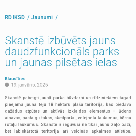
RD IKSD
Jaunumi
Skanstē izbūvēts jauns
daudzfunkcionāls parks
un jaunas pilsētas ielas
Klausīties
19. janvāris, 2025
Skanstē pabeigti jaunā parka būvdarbi un rīdziniekiem tagad
pieejama jauna teju 18 hektāru plaša teritorija, kas piedāvā
dažādus atpūtas un aktīvās izklaides elementus – ūdens
ainavas, pastaigu takas, skeitparku, volejbola laukumus, bērnu
rotaļu laukumus. Skanste ir ieguvusi ne tikai jaunu zaļo oāzi,
bet labiekārtotā teritorija arī veicinās apkaimes attīstību,