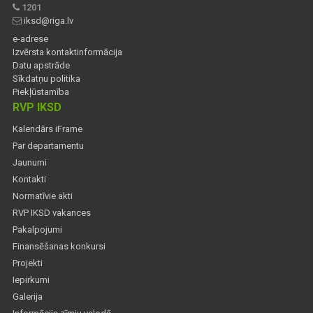
1201
iksd@riga.lv
e-adrese
Izvērsta kontaktinformācija
Datu apstrāde
Sīkdatņu politika
Piekļūstamība
RVP IKSD
Kalendārs iFrame
Par departamentu
Jaunumi
Kontakti
Normatīvie akti
RVP IKSD vakances
Pakalpojumi
Finansēšanas konkursi
Projekti
Iepirkumi
Galerija