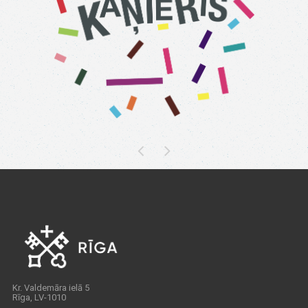
Kr. Valdemāra ielā 5
Rīga, LV-1010