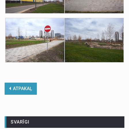
ATPAKAĻ
SVARĪGI