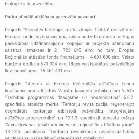
bioloģisko daudzveidību.
Parka oficiālā atklāšana paredzēta pavasarī.
Projekts “Skanstes teritorijas revitalizācijas 1.kārta” realizēts ar
Eiropas fondu līdzfinansējumu, valsts budžeta dotāciju un Rīgas
pašvaldības līdzfinansējumu. Kopējās ar projekta īstenošanu
saistītās izmaksas ir 21 723 645 eiro, no tām, Eiropas
Reģionālās attīstība fonda finansējums - 4 601 880 eiro, Valsts
budžeta dotācija 670 334 eiro; Rīgas valstspilsētas pašvaldības
līdzfinansējums - 16 451 431 eiro.
Projekts īstenots ar Eiropas Reģionālās attīstības fonda
līdzfinansējumu atbilstoši Ministru kabineta noteikumiem Nr.645
“Darbības programmas “Izaugsme un nodarbinātība” 5.6.2.
specifiskā atbalsta mērķa “Teritoriju revitalizācija, reģenerējot
degradētās teritorijas atbilstoši pašvaldību integrētajām
attīstības programmām” un 13.1.3. specifiskā atbalsta mērķa
“Atveseļošanas pasākumi vides un reģionālās attīstības jomā”
13.1.3.3. pasākuma “Teritoriju revitalizācija uzņēmējdarbības
veicināšanai pašvaldībās” īstenošanas noteikumi”.