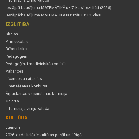
Informācija zīmju valodā
Iestājpārbaudījuma MATEMĀTIKĀ uz 7. klasi rezultāti (2026)
Iestājpārbaudījuma MATEMĀTIKĀ rezultāti uz 10. klasi
IZGLĪTĪBA
Skolas
Pirmsskolas
Brīvais laiks
Pedagogiem
Pedagoģiski medicīniskā komisija
Vakances
Licences un atļaujas
Finansēšanas konkursi
Ārpuskārtas uzņemšanas komisija
Galerija
Informācija zīmju valodā
KULTŪRA
Jaunumi
2026. gada lielākie kultūras pasākumi Rīgā