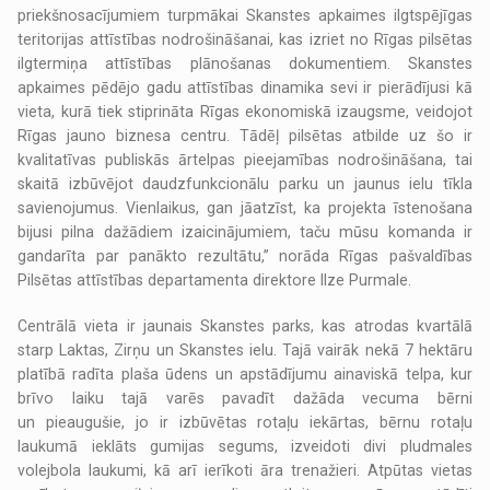
priekšnosacījumiem turpmākai Skanstes apkaimes ilgtspējīgas
teritorijas attīstības nodrošināšanai, kas izriet no Rīgas pilsētas
ilgtermiņa attīstības plānošanas dokumentiem. Skanstes
apkaimes pēdējo gadu attīstības dinamika sevi ir pierādījusi kā
vieta, kurā tiek stiprināta Rīgas ekonomiskā izaugsme, veidojot
Rīgas jauno biznesa centru. Tādēļ pilsētas atbilde uz šo ir
kvalitatīvas publiskās ārtelpas pieejamības nodrošināšana, tai
skaitā izbūvējot daudzfunkcionālu parku un jaunus ielu tīkla
savienojumus. Vienlaikus, gan jāatzīst, ka projekta īstenošana
bijusi pilna dažādiem izaicinājumiem, taču mūsu komanda ir
gandarīta par panākto rezultātu,” norāda Rīgas pašvaldības
Pilsētas attīstības departamenta direktore Ilze Purmale.
Centrālā vieta ir jaunais Skanstes parks, kas atrodas kvartālā
starp Laktas, Zirņu un Skanstes ielu. Tajā vairāk nekā 7 hektāru
platībā radīta plaša ūdens un apstādījumu ainaviskā telpa, kur
brīvo laiku tajā varēs pavadīt dažāda vecuma bērni
un pieaugušie, jo ir izbūvētas rotaļu iekārtas, bērnu rotaļu
laukumā ieklāts gumijas segums, izveidoti divi pludmales
volejbola laukumi, kā arī ierīkoti āra trenažieri. Atpūtas vietas