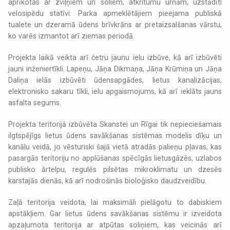
aprīkotas ar zviļņiem un soliem, atkritumu urnām, uzstādīti
velosipēdu statīvi. Parka apmeklētājiem pieejama publiskā
tualete un dzeramā ūdens brīvkrāns ar pretaizsalšanas vārstu,
ko varēs izmantot arī ziemas periodā.
Projekta laikā veikta arī četru jaunu ielu izbūve, kā arī izbūvēti
jauni inženiertīkli. Lapeņu, Jāņa Dikmaņa, Jāņa Krūmiņa un Jāņa
Daliņa ielās izbūvēti ūdensapgādes, lietus kanalizācijas,
elektronisko sakaru tīkli, ielu apgaismojums, kā arī ieklāts jauns
asfalta segums.
Projekta teritorijā izbūvēta Skanstei un Rīgai tik nepieciešamais
ilgtspējīgs lietus ūdens savākšanas sistēmas modelis dīķu un
kanālu veidā, jo vēsturiski šajā vietā atradās palieņu pļavas, kas
pasargās teritoriju no applūšanas spēcīgās lietusgāzēs, uzlabos
publisko ārtelpu, regulēs pilsētas mikroklimatu un dzesēs
karstajās dienās, kā arī nodrošinās bioloģisko daudzveidību.
Zaļā teritorija veidota, lai maksimāli pielāgotu to dabiskiem
apstākļiem. Gar lietus ūdens savākšanas sistēmu ir izveidota
apzaļumota teritorija ar atpūtas soliņiem, kas veicinās arī