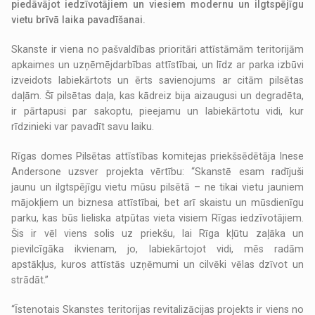
piedāvājot iedzīvotājiem un viesiem modernu un ilgtspējīgu
vietu brīvā laika pavadīšanai.
Skanste ir viena no pašvaldības prioritāri attīstāmām teritorijām
apkaimes un uzņēmējdarbības attīstībai, un līdz ar parka izbūvi
izveidots labiekārtots un ērts savienojums ar citām pilsētas
daļām. Šī pilsētas daļa, kas kādreiz bija aizaugusi un degradēta,
ir pārtapusi par sakoptu, pieejamu un labiekārtotu vidi, kur
rīdzinieki var pavadīt savu laiku.
Rīgas domes Pilsētas attīstības komitejas priekšsēdētāja Inese
Andersone uzsver projekta vērtību: “Skanstē esam radījuši
jaunu un ilgtspējīgu vietu mūsu pilsētā – ne tikai vietu jauniem
mājokļiem un biznesa attīstībai, bet arī skaistu un mūsdienīgu
parku, kas būs lieliska atpūtas vieta visiem Rīgas iedzīvotājiem.
Šis ir vēl viens solis uz priekšu, lai Rīga kļūtu zaļāka un
pievilcīgāka ikvienam, jo, labiekārtojot vidi, mēs radām
apstākļus, kuros attīstās uzņēmumi un cilvēki vēlas dzīvot un
strādāt.”
“Īstenotais Skanstes teritorijas revitalizācijas projekts ir viens no