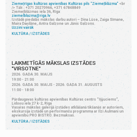
Ziemeļrīgas kultūras apvienības Kultūras pils "Ziemeļblāzma"
<br
/> Tālr.: +371 20270966, +371 67848849
Ziemeļblāzmas iela 36, Rīga
ziemelblazma@riga.lv
Izstādē piedalās mākslas darbu autori – Dina Lūse, Zaiga Sīmane,
Maira Daņilāne, Antra Galzone un Jānis Galzons.
Uzzini vairāk
KULTŪRA
IZSTĀDES
LAIKMETĪGĀS MĀKSLAS IZSTĀDES
"VIRSOTNE"
2026. GADA 30. MAIJS
19:00 - 21:00
2026. GADA 30. MAIJS - 2026. GADA 31. AUGUSTS
11:00 - 18:00
Pārdaugavas kultūras apvienības Kultūras centrs “Iļģuciems”,
Lidoņu iela 27 k-2, Rīga
Vasaras mākslas galerijā izstādes atklāšanā tikšanās ar autoriem,
ekskursija izstādē un performanču programma ar Ilzi Aulmani un
apvienību PRO BISTRO. Bezmaksas.
KULTŪRA
IZSTĀDES