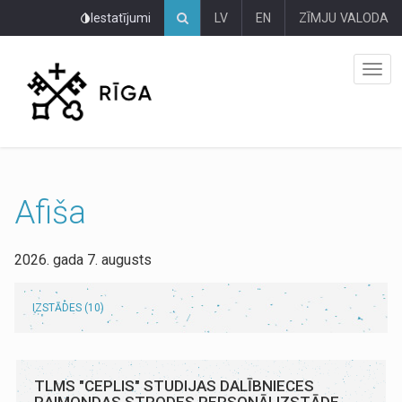
Pāriet
Iestatījumi
LV
EN
ZĪMJU VALODA
uz
lapas
saturu
Afiša
2026. gada 7. augusts
IZSTĀDES (10)
TLMS "CEPLIS" STUDIJAS DALĪBNIECES
RAIMONDAS STRODES PERSONĀLIZSTĀDE