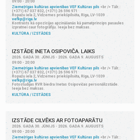
09:00 - 20:00
Ziemeļrīgas kultūras apvienības VEF Kultūras pils
<br /> Tālr.:
(+371) 67 037 832, (+371) 26 596 971
Ropažu iela 2, Vidzemes priekšpilsēta, Rīga, LV-1039
vefkp@riga.lv
Kontrasts kā opozīcijas apzināšanās kā pamatprincips pasaules
izpratnei caur fotogrāfiju. Ieeja bez maksas.
KULTŪRA
IZSTĀDES
IZSTĀDE INETA OSIPOVIČA. LAIKS
2026. GADA 30. JŪNIJS - 2026. GADA 9. AUGUSTS
09:00 - 20:00
Ziemeļrīgas kultūras apvienības VEF Kultūras pils
<br /> Tālr.:
(+371) 67 037 832, (+371) 26 596 971
Ropažu iela 2, Vidzemes priekšpilsēta, Rīga, LV-1039
vefkp@riga.lv
Fotostudijas RVR biedra Inetas Osipovičas personālizstāde.
Ieeja bez maksas.
KULTŪRA
IZSTĀDES
IZSTĀDE CILVĒKS AR FOTOAPARĀTU
2026. GADA 30. JŪNIJS - 2026. GADA 9. AUGUSTS
09:00 - 20:00
Ziemeļrīgas kultūras apvienības VEF Kultūras pils
<br /> Tālr.: