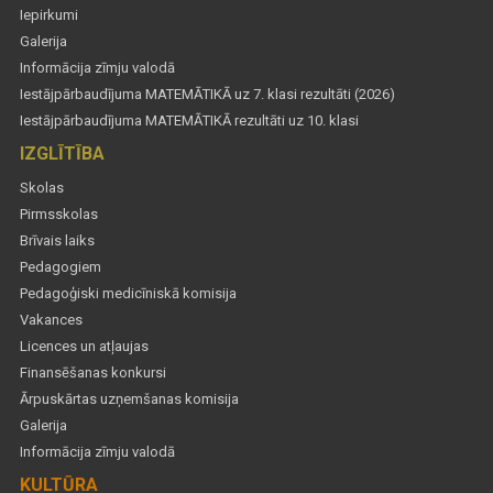
Iepirkumi
Galerija
Informācija zīmju valodā
Iestājpārbaudījuma MATEMĀTIKĀ uz 7. klasi rezultāti (2026)
Iestājpārbaudījuma MATEMĀTIKĀ rezultāti uz 10. klasi
IZGLĪTĪBA
Skolas
Pirmsskolas
Brīvais laiks
Pedagogiem
Pedagoģiski medicīniskā komisija
Vakances
Licences un atļaujas
Finansēšanas konkursi
Ārpuskārtas uzņemšanas komisija
Galerija
Informācija zīmju valodā
KULTŪRA