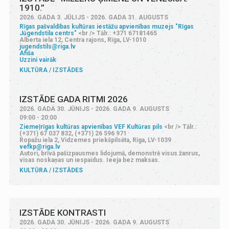
1910.”
2026. GADA 3. JŪLIJS - 2026. GADA 31. AUGUSTS
Rīgas pašvaldības kultūras iestāžu apvienības muzejs "Rīgas
Jūgendstila centrs"
<br /> Tālr.: +371 67181465
Alberta iela 12, Centra rajons, Rīga, LV-1010
jugendstils@riga.lv
Afiša
Uzzini vairāk
KULTŪRA
IZSTĀDES
IZSTĀDE GADA RITMI 2026
2026. GADA 30. JŪNIJS - 2026. GADA 9. AUGUSTS
09:00 - 20:00
Ziemeļrīgas kultūras apvienības VEF Kultūras pils
<br /> Tālr.:
(+371) 67 037 832, (+371) 26 596 971
Ropažu iela 2, Vidzemes priekšpilsēta, Rīga, LV-1039
vefkp@riga.lv
Autori, brīvā pašizpausmes lidojumā, demonstrē visus žanrus,
visas noskaņas un iespaidus. Ieeja bez maksas.
KULTŪRA
IZSTĀDES
IZSTĀDE KONTRASTI
2026. GADA 30. JŪNIJS - 2026. GADA 9. AUGUSTS