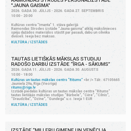
"JAUNA GAISMA"
2026. GADA 30. JŪLIJS - 2026. GADA 27. SEPTEMBRIS
10:00 - 20:00
Kultūras centra "Imanta" 1. stāva galerijā
Raimondas Strodes izstāde “Jauna gaisma” atklāj mākslinieces
spēju dažādos materiālos stāstīt par pasauli, dabu un cilvēka
dvēseli. Ieeja bez maksas.
KULTŪRA
IZSTĀDES
TAUTAS LIETIŠĶĀS MĀKSLAS STUDIJU
RADOŠO DARBU IZSTĀDE “ĪRGA - SĀKUMS”
2026. GADA 11. JŪLIJS - 2026. GADA 30. AUGUSTS
10:00 - 18:00
Kultūras un tautas mākslas centrs "Ritums"
<br /> Tālr.: 67105665
Jauniela 29a, Rīga (Vecrīga)
ritums@riga.lv
Izstādē piedalās kultūras un tautas mākslas centra “Ritums”
tautas lietišķās mākslas studijas “Bārbele”, “Cēre”, “Cilnis”,
“Draudzība”, “Dzīne”, “Gundega” u.c. Ieeja 1 EUR
KULTŪRA
IZSTĀDES
IZSTĀDE “MILLERU ĢIMENE UN VENĒCIJA.