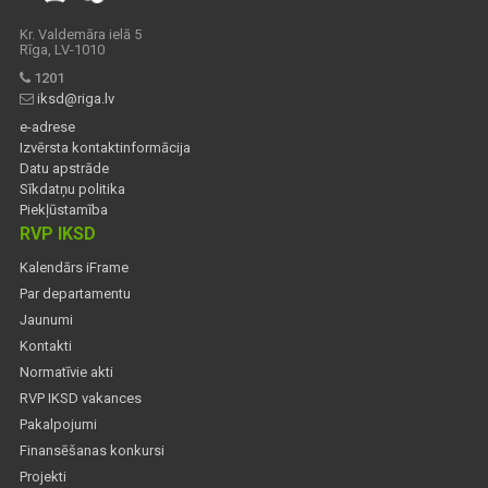
Kr. Valdemāra ielā 5
Rīga, LV-1010
1201
iksd@riga.lv
e-adrese
Izvērsta kontaktinformācija
Datu apstrāde
Sīkdatņu politika
Piekļūstamība
RVP IKSD
Kalendārs iFrame
Par departamentu
Jaunumi
Kontakti
Normatīvie akti
RVP IKSD vakances
Pakalpojumi
Finansēšanas konkursi
Projekti