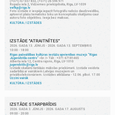
(+371) 67 037 832, (+371) 26 596 971
Ropažu iela 2, Vidzemes priekšpilsēta, Rīga, LV-1039
vefkp@riga.lv
Foto izstāde ir iespēja iepazīt fotogrāfu radošo daudzveidību,
aptverot plašu tematisko loku un konceptuālu skatījumu caur
autoru foto objektīvu. Ieeja bez maksas.
KULTŪRA
IZSTĀDES
IZSTĀDE "ATRAITNĪTES"
2026. GADA 13. JŪNIJS - 2026. GADA 13. SEPTEMBRIS
10:00 - 18:00
Rīgas pašvaldības kultūras iestāžu apvienības muzejs "Rīgas
Jūgendstila centrs"
<br /> Tālr.: +371 67181465
Alberta iela 12, Centra rajons, Rīga, LV-1010
jugendstils@riga.lv
Izstādē skatāmi lietišķās mākslas priekšmeti. Izstāde veidota
sadarbībā ar vairākiem Latvijas muzejiem un
privātkolekcionāriem. Izstādes atklāšana - 12.06. plkst. 17.00
Uzzini vairāk
KULTŪRA
IZSTĀDES
IZSTĀDE STARPBRĪDIS
2026. GADA 3. JŪNIJS - 2026. GADA 17. AUGUSTS
09:00 - 20:00