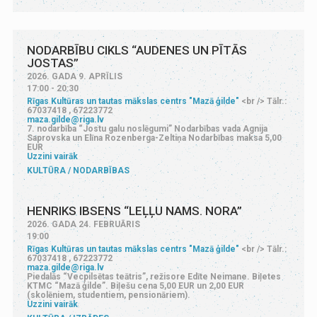
NODARBĪBU CIKLS “AUDENES UN PĪTĀS
JOSTAS”
2026. GADA 9. APRĪLIS
17:00 - 20:30
Rīgas Kultūras un tautas mākslas centrs "Mazā ģilde"
<br /> Tālr.:
67037418 , 67223772
maza.gilde@riga.lv
7. nodarbība “Jostu galu noslēgumi” Nodarbības vada Agnija
Saprovska un Elīna Rozenberga-Zeltiņa Nodarbības maksa 5,00
EUR
Uzzini vairāk
KULTŪRA
NODARBĪBAS
HENRIKS IBSENS “LEĻĻU NAMS. NORA”
2026. GADA 24. FEBRUĀRIS
19:00
Rīgas Kultūras un tautas mākslas centrs "Mazā ģilde"
<br /> Tālr.:
67037418 , 67223772
maza.gilde@riga.lv
Piedalās “Vecpilsētas teātris”, režisore Edīte Neimane. Biļetes
KTMC “Mazā ģilde”. Biļešu cena 5,00 EUR un 2,00 EUR
(skolēniem, studentiem, pensionāriem).
Uzzini vairāk