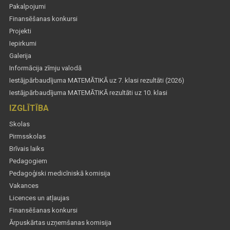
Pakalpojumi
Finansēšanas konkursi
Projekti
Iepirkumi
Galerija
Informācija zīmju valodā
Iestājpārbaudījuma MATEMĀTIKĀ uz 7. klasi rezultāti (2026)
Iestājpārbaudījuma MATEMĀTIKĀ rezultāti uz 10. klasi
IZGLĪTĪBA
Skolas
Pirmsskolas
Brīvais laiks
Pedagogiem
Pedagoģiski medicīniskā komisija
Vakances
Licences un atļaujas
Finansēšanas konkursi
Ārpuskārtas uzņemšanas komisija