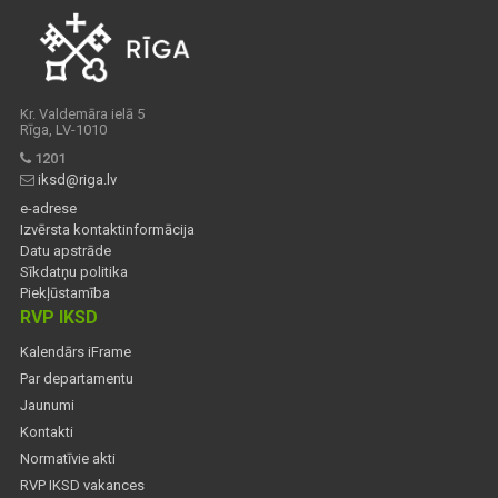
Kr. Valdemāra ielā 5
Rīga, LV-1010
1201
iksd@riga.lv
e-adrese
Izvērsta kontaktinformācija
Datu apstrāde
Sīkdatņu politika
Piekļūstamība
RVP IKSD
Kalendārs iFrame
Par departamentu
Jaunumi
Kontakti
Normatīvie akti
RVP IKSD vakances