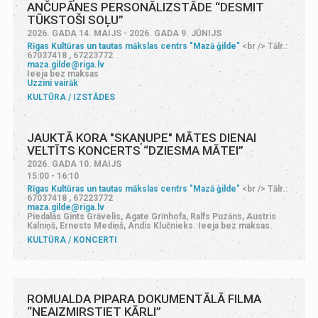
ANČUPĀNES PERSONĀLIZSTĀDE “DESMIT
TŪKSTOŠI SOĻU”
2026. GADA 14. MAIJS - 2026. GADA 9. JŪNIJS
Rīgas Kultūras un tautas mākslas centrs "Mazā ģilde"
<br /> Tālr.:
67037418 , 67223772
maza.gilde@riga.lv
Ieeja bez maksas
Uzzini vairāk
KULTŪRA
IZSTĀDES
JAUKTĀ KORA "SKAŅUPE" MĀTES DIENAI
VELTĪTS KONCERTS “DZIESMA MĀTEI”
2026. GADA 10. MAIJS
15:00 - 16:10
Rīgas Kultūras un tautas mākslas centrs "Mazā ģilde"
<br /> Tālr.:
67037418 , 67223772
maza.gilde@riga.lv
Piedalās Gints Grāvelis, Agate Grīnhofa, Ralfs Puzāns, Austris
Kalniņš, Ernests Mediņš, Andis Klučnieks. Ieeja bez maksas.
KULTŪRA
KONCERTI
ROMUALDA PIPARA DOKUMENTĀLĀ FILMA
“NEAIZMIRSTIET KĀRLI”