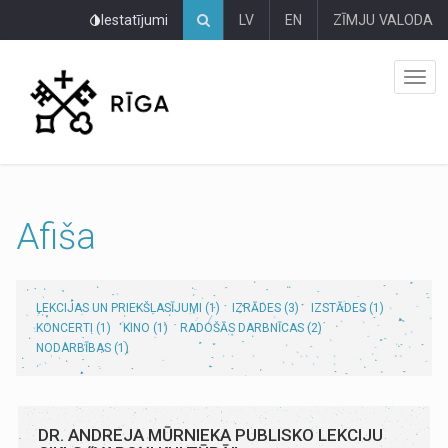
Pāriet
Iestatījumi
LV
EN
ZĪMJU VALODA
uz
lapas
saturu
Afiša
LEKCIJAS UN PRIEKŠLASĪJUMI (1)
IZRĀDES (3)
IZSTĀDES (1)
KONCERTI (1)
KINO (1)
RADOŠĀS DARBNĪCAS (2)
NODARBĪBAS (1)
DR. ANDREJA MŪRNIEKA PUBLISKO LEKCIJU