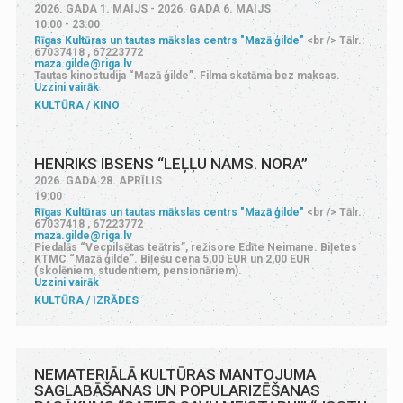
2026. GADA 1. MAIJS - 2026. GADA 6. MAIJS
10:00 - 23:00
Rīgas Kultūras un tautas mākslas centrs "Mazā ģilde"
<br /> Tālr.:
67037418 , 67223772
maza.gilde@riga.lv
Tautas kinostudija “Mazā ģilde”. Filma skatāma bez maksas.
Uzzini vairāk
KULTŪRA
KINO
HENRIKS IBSENS “LEĻĻU NAMS. NORA”
2026. GADA 28. APRĪLIS
19:00
Rīgas Kultūras un tautas mākslas centrs "Mazā ģilde"
<br /> Tālr.:
67037418 , 67223772
maza.gilde@riga.lv
Piedalās “Vecpilsētas teātris”, režisore Edīte Neimane. Biļetes
KTMC “Mazā ģilde”. Biļešu cena 5,00 EUR un 2,00 EUR
(skolēniem, studentiem, pensionāriem).
Uzzini vairāk
KULTŪRA
IZRĀDES
NEMATERIĀLĀ KULTŪRAS MANTOJUMA
SAGLABĀŠANAS UN POPULARIZĒŠANAS