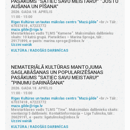
PASĀKUMS “SATIEC SAVU MEISTARU!” “JOSTU
AUŠANA UN PĪŠANA”
2026. GADA 18. APRĪLIS
11:00 - 15:00
Rīgas Kultūras un tautas mākslas centrs "Mazā ģilde"
<br /> Tālr.:
67037418 , 67223772
maza.gilde@riga.lv
Meistarklases vadīs TLMS “Kamene”. Maksimālais dalībnieku
skaits: 10 katrā grupā. Pieteikties – Marina Sproģe, tālr.:
29171899, e-pasts: marina.sproge@inbox.lv
Uzzini vairāk
KULTŪRA
RADOŠĀS DARBNĪCAS
NEMATERIĀLĀ KULTŪRAS MANTOJUMA
SAGLABĀŠANAS UN POPULARIZĒŠANAS
PASĀKUMS “SATIEC SAVU MEISTARU!”
“PINUMU DARINĀŠANA”
2026. GADA 18. APRĪLIS
11:00 - 15:00
Rīgas Kultūras un tautas mākslas centrs "Mazā ģilde"
<br /> Tālr.:
67037418 , 67223772
maza.gilde@riga.lv
Meistarklases vadīs TLMS “Tīne”. Maksimālais dalībnieku skaits:
vienlaicīgi 5 dalībnieki. Kontaktinformācija – Līga Tulinska, tālr.:
26629191, e -pasts: ligatulinska@inbox.lv
Uzzini vairāk
KULTŪRA
RADOŠĀS DARBNĪCAS