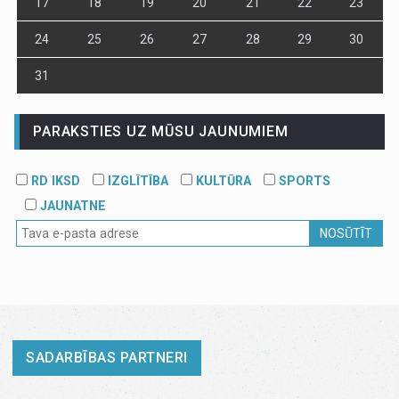
17
18
19
20
21
22
23
24
25
26
27
28
29
30
31
PARAKSTIES UZ MŪSU JAUNUMIEM
RD IKSD
IZGLĪTĪBA
KULTŪRA
SPORTS
JAUNATNE
NOSŪTĪT
SADARBĪBAS PARTNERI