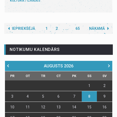
KULTŪRA
IZRĀDES
IEPRIEKŠĒJĀ
1
2
...
65
NĀKAMĀ
NOTIKUMU KALENDĀRS
AUGUSTS
2026
PR
OT
TR
CT
PK
SS
SV
1
2
3
4
5
6
7
8
9
10
11
12
13
14
15
16