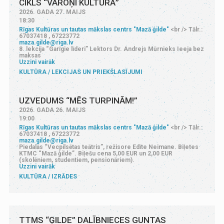
CIKLS “VAROŅI KULTŪRĀ”
2026. GADA 27. MAIJS
18:30
Rīgas Kultūras un tautas mākslas centrs "Mazā ģilde"
<br /> Tālr.:
67037418 , 67223772
maza.gilde@riga.lv
8. lekcija “Garīgie līderi” Lektors Dr. Andrejs Mūrnieks Ieeja bez
maksas
Uzzini vairāk
KULTŪRA
LEKCIJAS UN PRIEKŠLASĪJUMI
UZVEDUMS “MĒS TURPINĀM!”
2026. GADA 26. MAIJS
19:00
Rīgas Kultūras un tautas mākslas centrs "Mazā ģilde"
<br /> Tālr.:
67037418 , 67223772
maza.gilde@riga.lv
Piedalās “Vecpilsētas teātris”, režisore Edīte Neimane. Biļetes
KTMC “Mazā ģilde”. Biļešu cena 5,00 EUR un 2,00 EUR
(skolēniem, studentiem, pensionāriem).
Uzzini vairāk
KULTŪRA
IZRĀDES
TTMS “ĢILDE” DALĪBNIECES GUNTAS