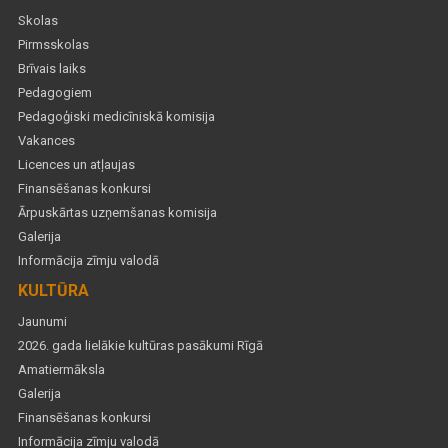
Skolas
Pirmsskolas
Brīvais laiks
Pedagogiem
Pedagoģiski medicīniskā komisija
Vakances
Licences un atļaujas
Finansēšanas konkursi
Ārpuskārtas uzņemšanas komisija
Galerija
Informācija zīmju valodā
KULTŪRA
Jaunumi
2026. gada lielākie kultūras pasākumi Rīgā
Amatiermāksla
Galerija
Finansēšanas konkursi
Informācija zīmju valodā