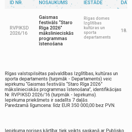
ID NR.
NOSAUKUMS
IESTĀDE
DAT
Gaismas
Rīgas domes
festivāls “Staro
Izglītības
RVPIKSD
Rīga 2026”
kultūras un
18.0
sporta
2026/16
mākslinieciskās
departaments
programmas
īstenošana
Rīgas valstspilsētas pašvaldības Izglītības, kultūras un
sporta departaments (turpmāk - Departaments) veic
iepirkumu “Gaismas festivāls “Staro Rīga 2026”
mākslinieciskās programmas īstenošana”, identifikācijas
Nr. RVPIKSD 2026/16 (turpmāk - Iepirkums).
Iepirkuma priekšmets ir sadalīts 7 daļās.
Paredzamā līgumcena: līdz EUR 350 000,00 bez PVN.
Iepirkuma norises kārtība: tiek veikts saskaņā ar Publisko