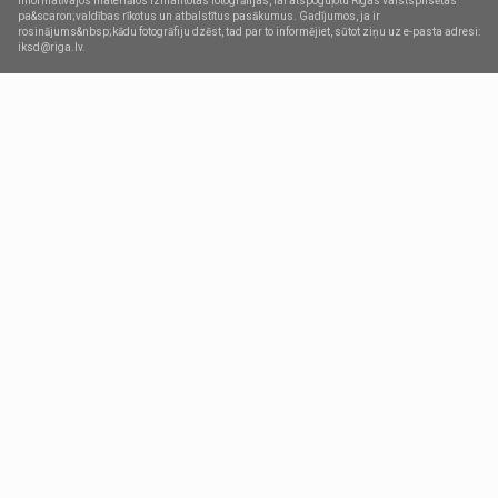
Informatīvajos materiālos izmantotas fotogrāfijas, lai atspoguļotu Rīgas valstspilsētas
pa&scaron;valdības rīkotus un atbalstītus pasākumus. Gadījumos, ja ir
rosinājums&nbsp;kādu fotogrāfiju dzēst, tad par to informējiet, sūtot ziņu uz e-pasta adresi:
iksd@riga.lv.