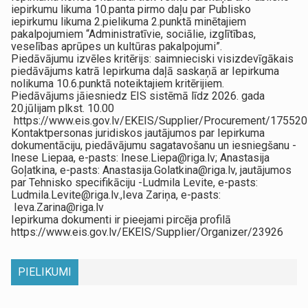
iepirkumu likuma 10.panta pirmo daļu par Publisko
iepirkumu likuma 2.pielikuma 2.punktā minētajiem
pakalpojumiem “Administratīvie, sociālie, izglītības,
veselības aprūpes un kultūras pakalpojumi”.
Piedāvājumu izvēles kritērijs: saimnieciski visizdevīgākais
piedāvājums katrā Iepirkuma daļā saskaņā ar Iepirkuma
nolikuma 10.6.punktā noteiktajiem kritērijiem.
Piedāvājums jāiesniedz EIS sistēmā līdz 2026. gada
20.jūlijam plkst. 10.00
https://www.eis.gov.lv/EKEIS/Supplier/Procurement/17552
Kontaktpersonas juridiskos jautājumos par Iepirkuma
dokumentāciju, piedāvājumu sagatavošanu un iesniegšanu -
Inese Liepaa, e-pasts: Inese.Liepa@riga.lv; Anastasija
Goļatkina, e-pasts: Anastasija.Golatkina@riga.lv, jautājumos
par Tehnisko specifikāciju -Ludmila Levite, e-pasts:
Ludmila.Levite@riga.lv.,Ieva Zariņa, e-pasts:
Ieva.Zarina@riga.lv
Iepirkuma dokumenti ir pieejami pircēja profilā
https://www.eis.gov.lv/EKEIS/Supplier/Organizer/23926
PIELIKUMI