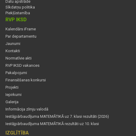
Datu apstrāde
Sīkdatņu politika
Piekļūstamība
RVP IKSD
Kalendārs iFrame
Par departamentu
Jaunumi
Kontakti
Normatīvie akti
RVP IKSD vakances
Pakalpojumi
Finansēšanas konkursi
Projekti
Iepirkumi
Galerija
Informācija zīmju valodā
Iestājpārbaudījuma MATEMĀTIKĀ uz 7. klasi rezultāti (2026)
Iestājpārbaudījuma MATEMĀTIKĀ rezultāti uz 10. klasi
IZGLĪTĪBA