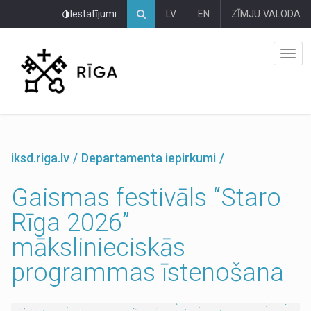
Pāriet
Iestatījumi
LV
EN
ZĪMJU VALODA
uz
lapas
saturu
iksd.riga.lv
Departamenta iepirkumi
Gaismas festivāls “Staro
Rīga 2026”
mākslinieciskās
programmas īstenošana