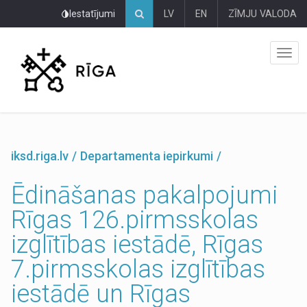
Pāriet
Iestatījumi
LV
EN
ZĪMJU VALODA
uz
lapas
saturu
iksd.riga.lv
Departamenta iepirkumi
Ēdināšanas pakalpojumi
Rīgas 126.pirmsskolas
izglītības iestādē, Rīgas
7.pirmsskolas izglītības
iestādē un Rīgas