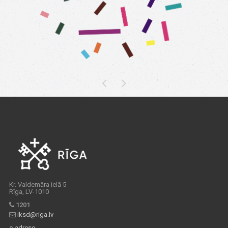
Kr. Valdemāra ielā 5
Rīga, LV-1010
1201
iksd@riga.lv
e-adrese