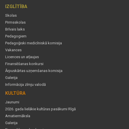
IZGLĪTĪBA
Skolas
Pirmsskolas
Brīvais laiks
Pedagogiem
Pedagoģiski medicīniskā komisija
Vakances
Licences un atļaujas
Finansēšanas konkursi
Ārpuskārtas uzņemšanas komisija
Galerija
Informācija zīmju valodā
KULTŪRA
Jaunumi
2026. gada lielākie kultūras pasākumi Rīgā
Amatiermāksla
Galerija