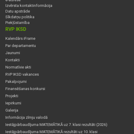
Izvērsta kontaktinformācija
Datu apstrāde
Sīkdatņu politika
Piekļūstamība
RVP IKSD
Kalendārs iFrame
Par departamentu
Jaunumi
Kontakti
Normatīvie akti
RVP IKSD vakances
Pakalpojumi
Finansēšanas konkursi
Projekti
Iepirkumi
Galerija
Informācija zīmju valodā
Iestājpārbaudījuma MATEMĀTIKĀ uz 7. klasi rezultāti (2026)
Iestājpārbaudījuma MATEMĀTIKĀ rezultāti uz 10. klasi