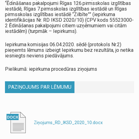
“Ēdināšanas pakalpojumi Rīgas 126.pirmsskolas izglītības
iestādē, Rīgas 7.pirmsskolas izglītības iestādē un Rīgas
pirmsskolas izglītības iestādē “Zilbīte”” (iepirkuma
identifikācijas Nr. RD IKSD 2020/10) (CPV kods 55523000-
2 Ēdināšanas pakalpojumi citiem uzņēmumiem vai citām
iestādēm) (turpmāk – Iepirkums).
Iepirkuma komisijas 06.04.2020. sēdē (protokols Nr.2)
pieņemts lēmums izbeigt Iepirkumu bez rezultāta, jo netika
iesniegts neviens piedāvājums.
Pielikumā: iepirkuma procedūras ziņojums
PAZIŅOJUMS PAR LĒMUMU
Ziņojums_RD_IKSD_2020_10.docx