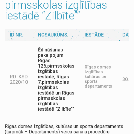
pirmsskolas izglītības
iestādē “Zilbīte””
ID NR.
NOSAUKUMS
IESTĀDE
DAT
Ēdināšanas
pakalpojumi
Rīgas
126.pirmsskolas
Rīgas domes
izglītības
Izglītības
RD IKSD
iestādē, Rīgas
kultūras un
30.03
sporta
2020/10
7.pirmsskolas
departaments
izglītības
iestādē un Rīgas
pirmsskolas
izglītības
iestādē “Zilbīte””
Rīgas domes Izglītības, kultūras un sporta departaments
(turpmāk – Departaments) veica sarunu procedūru