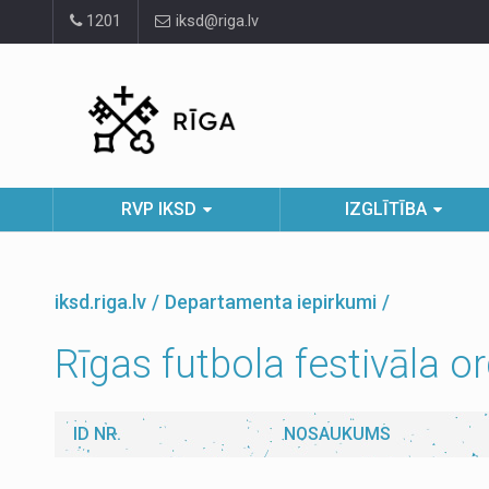
Pāriet
1201
iksd@riga.lv
uz
lapas
saturu
RVP IKSD
IZGLĪTĪBA
iksd.riga.lv
Departamenta iepirkumi
Rīgas futbola festivāla 
ID NR.
NOSAUKUMS