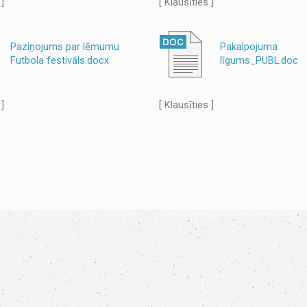
 ]
[ Klausīties ]
Paziņojums par lēmumu
Pakalpojuma
Futbola festivāls.docx
līgums_PUBL.doc
 ]
[ Klausīties ]