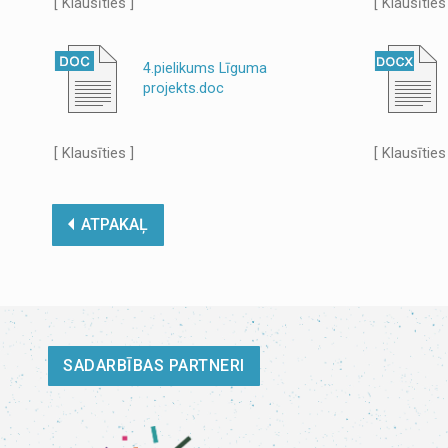
[ Klausīties ]
[ Klausīties
4.pielikums Līguma
projekts.doc
[ Klausīties ]
[ Klausīties
ATPAKAĻ
SADARBĪBAS PARTNERI