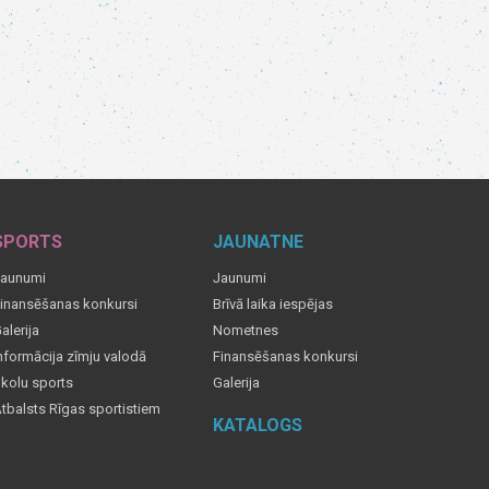
SPORTS
JAUNATNE
aunumi
Jaunumi
inansēšanas konkursi
Brīvā laika iespējas
alerija
Nometnes
nformācija zīmju valodā
Finansēšanas konkursi
kolu sports
Galerija
tbalsts Rīgas sportistiem
KATALOGS