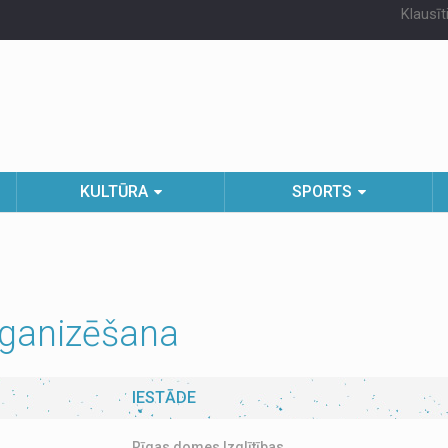
Klausīt
KULTŪRA
SPORTS
organizēšana
IESTĀDE
Rīgas domes Izglītības