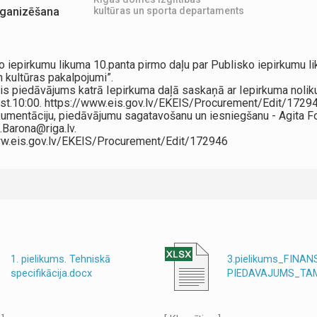
organizēšana
kultūras un sporta departaments
ko iepirkumu likuma 10.panta pirmo daļu par Publisko iepirkumu 
n kultūras pakalpojumi”.
ais piedāvājums katrā Iepirkuma daļā saskaņā ar Iepirkuma noliku
kst.10:00. https://www.eis.gov.lv/EKEIS/Procurement/Edit/1729
umentāciju, piedāvājumu sagatavošanu un iesniegšanu - Agita For
e.Barona@riga.lv.
/www.eis.gov.lv/EKEIS/Procurement/Edit/172946
1. pielikums. Tehniskā
3.pielikums_FINAN
specifikācija.docx
PIEDAVAJUMS_TAM