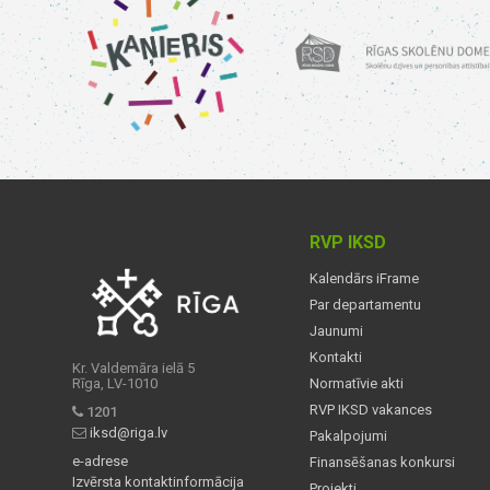
RVP IKSD
Kalendārs iFrame
Par departamentu
Jaunumi
Kontakti
Kr. Valdemāra ielā 5
Rīga, LV-1010
Normatīvie akti
RVP IKSD vakances
1201
iksd@riga.lv
Pakalpojumi
e-adrese
Finansēšanas konkursi
Izvērsta kontaktinformācija
Projekti