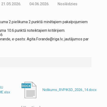
21.05.2026.
04.06.2026.
Noslēdzies
likuma 2.pielikuma 2.punktā minētajiem pakalpojumiem
ma 10.6.punktā noteiktajiem kritērijiem.
46
ande, e-pasts: Agita.Forande@riga.lv; jautājumos par
SU
Nolikums_RVPIKSD_2026_14.docx
E.xlsx