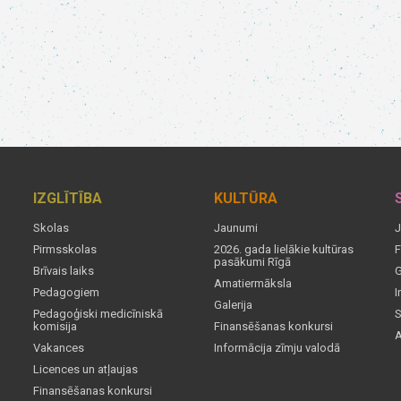
IZGLĪTĪBA
KULTŪRA
Skolas
Jaunumi
J
Pirmsskolas
2026. gada lielākie kultūras
F
pasākumi Rīgā
Brīvais laiks
G
Amatiermāksla
Pedagogiem
I
Galerija
Pedagoģiski medicīniskā
S
komisija
Finansēšanas konkursi
A
Vakances
Informācija zīmju valodā
Licences un atļaujas
Finansēšanas konkursi