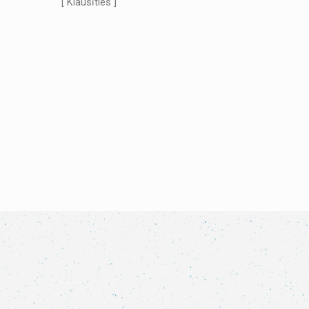
[ Klausīties ]