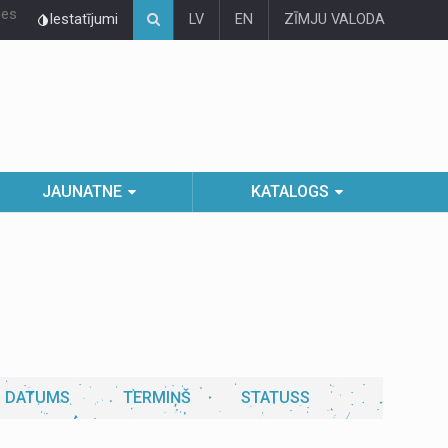
ies
Iestatījumi
LV
EN
ZĪMJU VALODA
JAUNATNE
KATALOGS
DATUMS
TERMIŅŠ
STATUSS