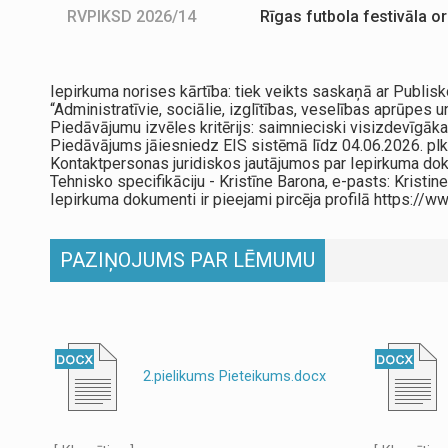
RVPIKSD 2026/14
Rīgas futbola festivāla 
Iepirkuma norises kārtība: tiek veikts saskaņā ar Publis
“Administratīvie, sociālie, izglītības, veselības aprūpes u
Piedāvājumu izvēles kritērijs: saimnieciski visizdevīgāk
Piedāvājums jāiesniedz EIS sistēmā līdz 04.06.2026. pl
Kontaktpersonas juridiskos jautājumos par Iepirkuma dok
Tehnisko specifikāciju - Kristīne Barona, e-pasts: Kristin
Iepirkuma dokumenti ir pieejami pircēja profilā https:/
PAZIŅOJUMS PAR LĒMUMU
2.pielikums Pieteikums.docx