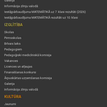
Galerija
Informācija zīmju valodā
Iestājpārbaudījuma MATEMĀTIKĀ uz 7. klasi rezultāti (2026)
Iestājpārbaudījuma MATEMĀTIKĀ rezultāti uz 10. klasi
IZGLĪTĪBA
Skolas
Pirmsskolas
Brīvais laiks
Pedagogiem
Pedagoģiski medicīniskā komisija
Vakances
Licences un atļaujas
Finansēšanas konkursi
Ārpuskārtas uzņemšanas komisija
Galerija
Informācija zīmju valodā
KULTŪRA
Jaunumi