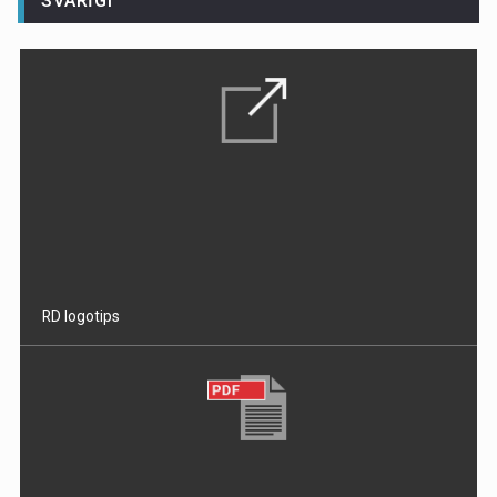
SVARĪGI
RD logotips