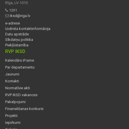
Rīga, LV-1010
1201
iksd@riga.lv
e-adrese
Izvērsta kontaktinformācija
Datu apstrāde
Sīkdatņu politika
Piekļūstamība
RVP IKSD
Kalendārs iFrame
Par departamentu
Jaunumi
Kontakti
Normatīvie akti
RVP IKSD vakances
Pakalpojumi
Finansēšanas konkursi
Projekti
Iepirkumi