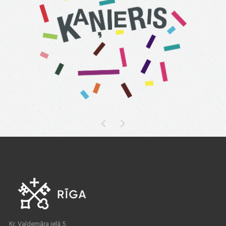
Kr. Valdemāra ielā 5