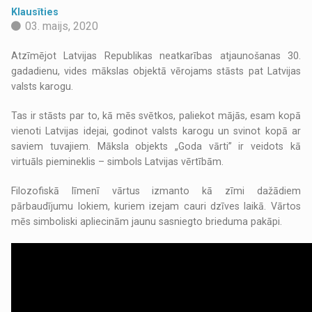
Klausīties
03. maijs, 2020
Atzīmējot Latvijas Republikas neatkarības atjaunošanas 30.
gadadienu, vides mākslas objektā vērojams stāsts pat Latvijas
valsts karogu.
Tas ir stāsts par to, kā mēs svētkos, paliekot mājās, esam kopā
vienoti Latvijas idejai, godinot valsts karogu un svinot kopā ar
saviem tuvajiem. Māksla objekts „Goda vārti” ir veidots kā
virtuāls piemineklis – simbols Latvijas vērtībām.
Filozofiskā līmenī vārtus izmanto kā zīmi dažādiem
pārbaudījumu lokiem, kuriem izejam cauri dzīves laikā. Vārtos
mēs simboliski apliecinām jaunu sasniegto brieduma pakāpi.