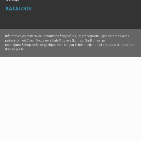
KATALOGS
Informatīvajos materiālos izmantotas fotogrāfijas, lai atspoguļotu Rīgas valstspilsētas
pa&scaron;valdības rīkotus un atbalstītus pasākumus. Gadījumos, ja ir
rosinājums&nbsp;kādu fotogrāfiju dzēst, tad par to informējiet, sūtot ziņu uz e-pasta adresi:
iksd@riga.lv.