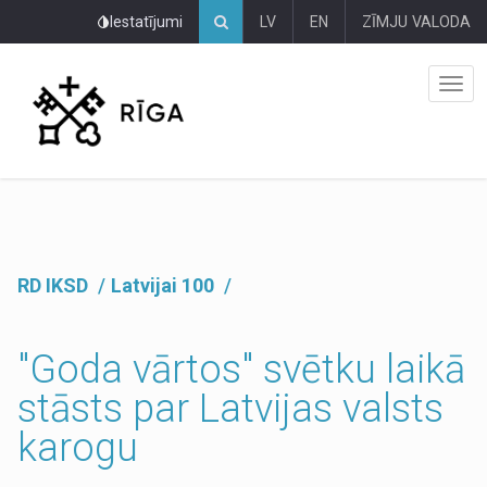
Pāriet
Iestatījumi
LV
EN
ZĪMJU VALODA
uz
lapas
saturu
RD IKSD
Latvijai 100
"Goda vārtos" svētku laikā
stāsts par Latvijas valsts
karogu