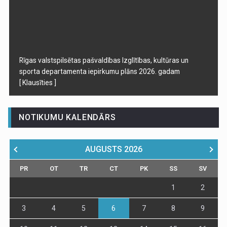
Rīgas valstspilsētas pašvaldības Izglītības, kultūras un
sporta departamenta iepirkumu plāns 2026. gadam
[ Klausīties ]
NOTIKUMU KALENDĀRS
AUGUSTS
2026
PR
OT
TR
CT
PK
SS
SV
1
2
3
4
5
6
7
8
9