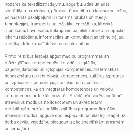
nozarēs kā tekstilizstrādājumu, apģērbu, ādas un ādas
izstrādājumu ražošana, pārtikas rūpniecība un lauksaimniecība,
ēdināšanas pakalpojumi un tūrisms, drukas un mediju
tehnoloģijas, transports un loģistika, enerģētika, ķīmiskā
rūpniecība, būvniecība, kokrūpniecība, elektronisko un optisko
iekārtu ražošana, informācijas un komunikācijas tehnoloģijas,
metālapstrāde, mašīnbūve un mašīnzinības.
Pirmo reizi būs iespēja apgūt mācību programmas arī
mūžizglītības kompetencēs. To vidū ir digitālās,
uzņēmējdarbības un ilgtspējas kompetences, matemātikas,
dabaszinātņu un tehnoloģiju kompetences, kultūras izpratnes
un izpausmes, personīgās, sociālās un mācīšanās
kompetences, kā arī integrētās kompetences un valodu
kompetences noteiktās nozarēs. Strādājošie varēs apgūt arī
atsevišķus moduļus no licencētām un akreditētām
modulārajām profesionālās izglītības programmām. Šādu
atsevišķu moduļu apguve dod iespēju ātri un elastīgi reaģēt uz
darba devēju vajadzību pieaugumu pēc specifiskām prasmēm
un iemaņām.