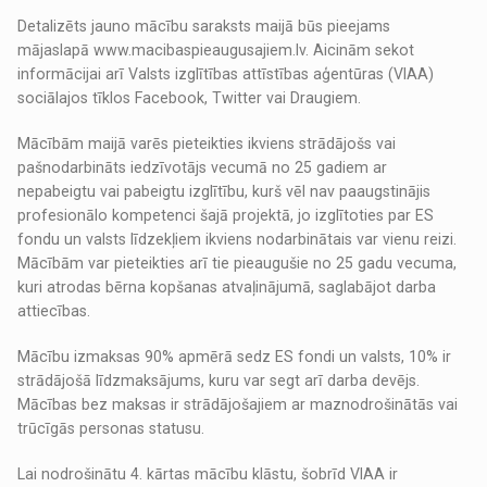
Detalizēts jauno mācību saraksts maijā būs pieejams
mājaslapā www.macibaspieaugusajiem.lv. Aicinām sekot
informācijai arī Valsts izglītības attīstības aģentūras (VIAA)
sociālajos tīklos Facebook, Twitter vai Draugiem.
Mācībām maijā varēs pieteikties ikviens strādājošs vai
pašnodarbināts iedzīvotājs vecumā no 25 gadiem ar
nepabeigtu vai pabeigtu izglītību, kurš vēl nav paaugstinājis
profesionālo kompetenci šajā projektā, jo izglītoties par ES
fondu un valsts līdzekļiem ikviens nodarbinātais var vienu reizi.
Mācībām var pieteikties arī tie pieaugušie no 25 gadu vecuma,
kuri atrodas bērna kopšanas atvaļinājumā, saglabājot darba
attiecības.
Mācību izmaksas 90% apmērā sedz ES fondi un valsts, 10% ir
strādājošā līdzmaksājums, kuru var segt arī darba devējs.
Mācības bez maksas ir strādājošajiem ar maznodrošinātās vai
trūcīgās personas statusu.
Lai nodrošinātu 4. kārtas mācību klāstu, šobrīd VIAA ir