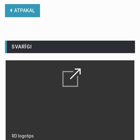
ATPAKAĻ
SVARĪGI
RD logotips