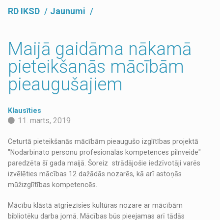
RD IKSD
Jaunumi
Maijā gaidāma nākamā
pieteikšanās mācībām
pieaugušajiem
Klausīties
11. marts, 2019
Ceturtā pieteikšanās mācībām pieaugušo izglītības projektā
"Nodarbināto personu profesionālās kompetences pilnveide"
paredzēta šī gada maijā. Šoreiz strādājošie iedzīvotāji varēs
izvēlēties mācības 12 dažādās nozarēs, kā arī astoņās
mūžizglītības kompetencēs.
Mācību klāstā atgriezīsies kultūras nozare ar mācībām
bibliotēku darba jomā. Mācības būs pieejamas arī tādās