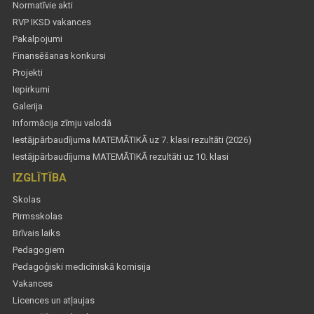
Normatīvie akti
RVP IKSD vakances
Pakalpojumi
Finansēšanas konkursi
Projekti
Iepirkumi
Galerija
Informācija zīmju valodā
Iestājpārbaudījuma MATEMĀTIKĀ uz 7. klasi rezultāti (2026)
Iestājpārbaudījuma MATEMĀTIKĀ rezultāti uz 10. klasi
IZGLĪTĪBA
Skolas
Pirmsskolas
Brīvais laiks
Pedagogiem
Pedagoģiski medicīniskā komisija
Vakances
Licences un atļaujas