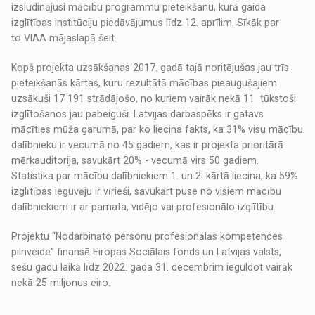
izsludinājusi mācību programmu pieteikšanu, kurā gaida
izglītības institūciju piedāvājumus līdz 12. aprīlim. Sīkāk par
to VIAA mājaslapā šeit.
Kopš projekta uzsākšanas 2017. gadā tajā noritējušas jau trīs
pieteikšanās kārtas, kuru rezultātā mācības pieaugušajiem
uzsākuši 17 191 strādājošo, no kuriem vairāk nekā 11 tūkstoši
izglītošanos jau pabeiguši. Latvijas darbaspēks ir gatavs
mācīties mūža garumā, par ko liecina fakts, ka 31% visu mācību
dalībnieku ir vecumā no 45 gadiem, kas ir projekta prioritārā
mērķauditorija, savukārt 20% - vecumā virs 50 gadiem.
Statistika par mācību dalībniekiem 1. un 2. kārtā liecina, ka 59%
izglītības ieguvēju ir vīrieši, savukārt puse no visiem mācību
dalībniekiem ir ar pamata, vidējo vai profesionālo izglītību.
Projektu “Nodarbināto personu profesionālās kompetences
pilnveide” finansē Eiropas Sociālais fonds un Latvijas valsts,
sešu gadu laikā līdz 2022. gada 31. decembrim ieguldot vairāk
nekā 25 miljonus eiro.