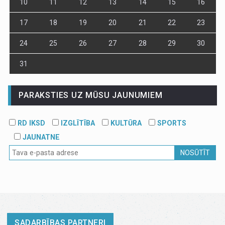
10
11
12
13
14
15
16
17
18
19
20
21
22
23
24
25
26
27
28
29
30
31
PARAKSTIES UZ MŪSU JAUNUMIEM
RD IKSD
IZGLĪTĪBA
KULTŪRA
SPORTS
JAUNATNE
NOSŪTĪT
SADARBĪBAS PARTNERI