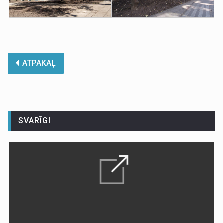
ATPAKAĻ
SVARĪGI