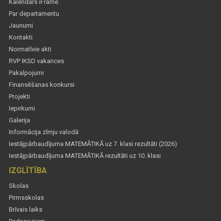
Kalendārs iFrame
Par departamentu
Jaunumi
Kontakti
Normatīvie akti
RVP IKSD vakances
Pakalpojumi
Finansēšanas konkursi
Projekti
Iepirkumi
Galerija
Informācija zīmju valodā
Iestājpārbaudījuma MATEMĀTIKĀ uz 7. klasi rezultāti (2026)
Iestājpārbaudījuma MATEMĀTIKĀ rezultāti uz 10. klasi
IZGLĪTĪBA
Skolas
Pirmsskolas
Brīvais laiks