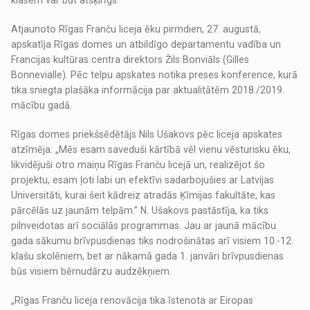
klasēm var būt atšķirīgs.
Atjaunoto Rīgas Franču liceja ēku pirmdien, 27. augustā,
apskatīja Rīgas domes un atbildīgo departamentu vadība un
Francijas kultūras centra direktors Žils Bonviāls (Gilles
Bonnevialle). Pēc telpu apskates notika preses konference, kurā
tika sniegta plašāka informācija par aktualitātēm 2018./2019.
mācību gadā.
Rīgas domes priekšsēdētājs Nils Ušakovs pēc liceja apskates
atzīmēja: „Mēs esam saveduši kārtībā vēl vienu vēsturisku ēku,
likvidējuši otro maiņu Rīgas Franču licejā un, realizējot šo
projektu, esam ļoti labi un efektīvi sadarbojušies ar Latvijas
Universitāti, kurai šeit kādreiz atradās Ķīmijas fakultāte, kas
pārcēlās uz jaunām telpām.” N. Ušakovs pastāstīja, ka tiks
pilnveidotas arī sociālās programmas. Jau ar jaunā mācību
gada sākumu brīvpusdienas tiks nodrošinātas arī visiem 10.-12.
klašu skolēniem, bet ar nākamā gada 1. janvāri brīvpusdienas
būs visiem bērnudārzu audzēkņiem.
„Rīgas Franču liceja renovācija tika īstenota ar Eiropas