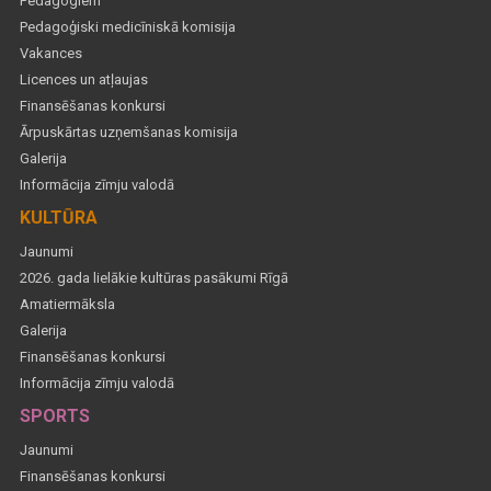
Pedagogiem
Pedagoģiski medicīniskā komisija
Vakances
Licences un atļaujas
Finansēšanas konkursi
Ārpuskārtas uzņemšanas komisija
Galerija
Informācija zīmju valodā
KULTŪRA
Jaunumi
2026. gada lielākie kultūras pasākumi Rīgā
Amatiermāksla
Galerija
Finansēšanas konkursi
Informācija zīmju valodā
SPORTS
Jaunumi
Finansēšanas konkursi