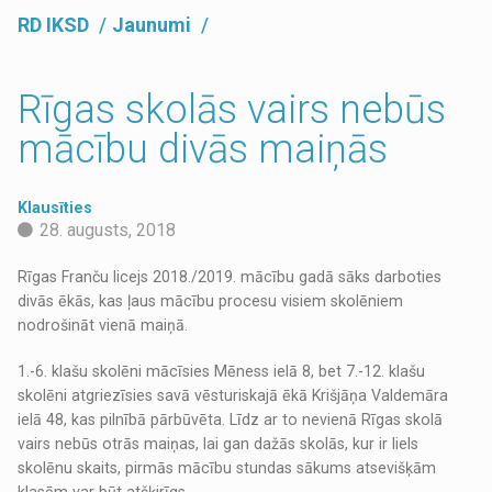
RD IKSD
Jaunumi
Rīgas skolās vairs nebūs
mācību divās maiņās
Klausīties
28. augusts, 2018
Rīgas Franču licejs 2018./2019. mācību gadā sāks darboties
divās ēkās, kas ļaus mācību procesu visiem skolēniem
nodrošināt vienā maiņā.
1.-6. klašu skolēni mācīsies Mēness ielā 8, bet 7.-12. klašu
skolēni atgriezīsies savā vēsturiskajā ēkā Krišjāņa Valdemāra
ielā 48, kas pilnībā pārbūvēta. Līdz ar to nevienā Rīgas skolā
vairs nebūs otrās maiņas, lai gan dažās skolās, kur ir liels
skolēnu skaits, pirmās mācību stundas sākums atsevišķām