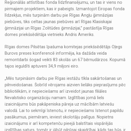
Reģionālās attīstības fonda līdzfinansējumu, un tas ir viens no
pirmajiem projektiem, kas ir pabeigts. Izmantojot Eiropas fonda
līdzekļus, mēs turpinām darbu pie Rīgas Angļu ģimnāzijas
piebūves, tiks celtas jaunas piebūves arī Rīgas Klasiskajai
ģimnāzijai un Rīgas Zolitūdes ģimnāzijai,” pastāstīja Rīgas
domes priekšsēdētāja vietnieks Andris Ameriks.
Rīgas domes Pilsētas īpašuma komitejas priekšsēdētājs Oļegs
Burovs preses konferencē informēja, ka dažāda veida
remontdarbi šogad veikti 83 skolās un 67 bērnudārzos. Kopumā
tajos ieguldīti aptuveni 34,9 miljoni eiro.
„Mēs turpināsim darbu pie Rīgas iestāžu tīkla sakārtošanas un
pilnveidošanas. Šobrīd vērojams aizvien lielāks pieprasījums pēc
bibliotēkām, ir nepieciešams arī izveidot jaunas filiāles
Nevalstisko organizāciju namam. Izglītības jomā liels
izaicinājums būs pakāpeniska pāreja uz mācībām latviešu
valodā. Lai to sekmīgi īstenotu, ir nepieciešams īstenot papildu
pasākumus, piemēram, ieviest skolotāju palīgus. Nopietns
izaicinājums ir arī kompetenču pieejā balstītais vispārējās
izglītības saturs, tomēr ir jābūt pilnīgai skaidrībai, kāds tas būs, ir