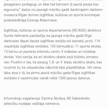
jāsagatavo pedagogi, un tikai tad bērniem šī jaunā pieeja būs
ieguvums,” dažus no jaunajā mācību gadā darāmajiem darbiem
nosauca Rīgas domes Izglītības, kultūras un sporta komitejas
priekšsēdētāja Eiženija Aldermane.
Izglītības, kultūras un sporta departamenta (RD IKSD) direktors
Guntis Helmanis pastāstīja, ka jaunajā mācību gadā Rīgā
darbosies tikpat daudz izglītības iestāžu kā iepriekš, proti, 114
vispārējās izglītības iestādes, 150 bērnudārzi, 11 sporta skolas,
13 bērnu un jauniešu interešu centri, 9 mākslas un mūzikas
skolas. Viņš sacīja, ka arī skolēnu skaita ziņā būtisku izmaiņu
nav. Pozitīvi ir tas, ka pieaug 7.,8. un 9. klašu skolēnu skaits, kas
nozīmē to, ka vidusskolas nākotnē kļūs piepildītākas. Vēl viena
laba ziņa ir tā, ka pirms jaunā mācību gada Rīgas izglītības
iestādes ir saņēmušās vairāk nekā 1300 jaunus datorus.
Informāciju sagatavoja: Dzintra Āboliņa, RD Sabiedrisko
attiecību nodaļas vadītāja vietniece;