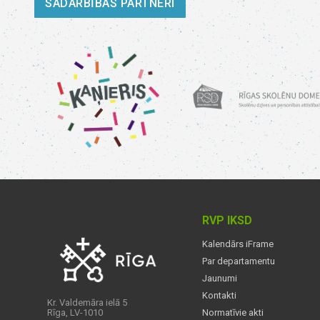
SADARBĪBAS PARTNERI
RVP IKSD
Kalendārs iFrame
Par departamentu
Jaunumi
Kontakti
Kr. Valdemāra ielā 5
Rīga, LV-1010
Normatīvie akti