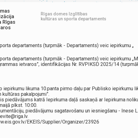
mmas
Rīgas domes Izglītības
izācija
kultūras un sporta departaments
a Rīgas
varos
 sporta departaments (turpmāk - Departaments) veic iepirkumu „
n sporta departaments (turpmāk - Departaments) veic iepirkumu 
rammas ietvaros”, identifikācijas Nr. RVPIKSD 2025/14 (turpmāk
ko iepirkumu likuma 10.panta pirmo daļu par Publisko iepirkumu 
n kultūras pakalpojumi”.
ais piedāvājums katrā Iepirkuma daļā saskaņā ar Iepirkuma noliku
aijā plkst. 10:00.
umentāciju, piedāvājumu sagatavošanu un iesniegšanu - Inese Lie
evite@riga.lv.
/www.eis.gov.lv/EKEIS/Supplier/Organizer/23926