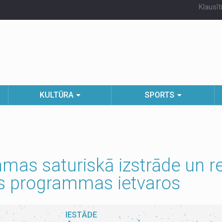
Klausīt
KULTŪRA
SPORTS
as saturiskā izstrāde un re
as programmas ietvaros
IESTĀDE