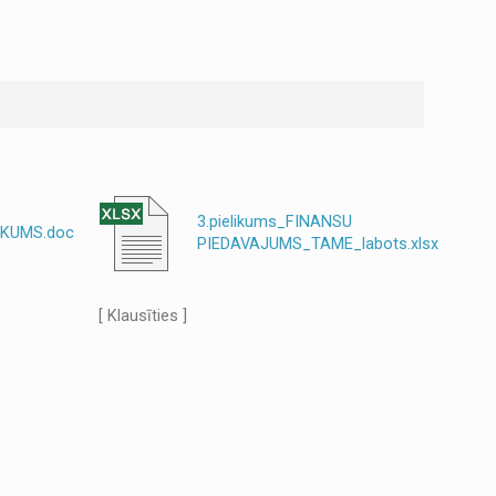
3.pielikums_FINANSU
IKUMS.doc
PIEDAVAJUMS_TAME_labots.xlsx
[ Klausīties ]