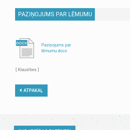
PAZIŅOJUMS PAR LĒMUMU
Paziņojums par
lēmumu.docx
[ Klausīties ]
ATPAKAĻ