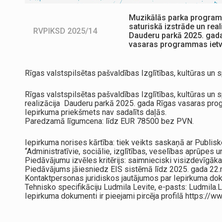
Muzikālās parka progra
saturiskā izstrāde un real
RVPIKSD 2025/14
Dauderu parkā 2025. gad
vasaras programmas iet
Rīgas valstspilsētas pašvaldības Izglītības, kultūras un
Rīgas valstspilsētas pašvaldības Izglītības, kultūras u
realizācija Dauderu parkā 2025. gada Rīgas vasaras prog
Iepirkuma priekšmets nav sadalīts daļās.
Paredzamā līgumcena: līdz EUR 78500 bez PVN.
Iepirkuma norises kārtība: tiek veikts saskaņā ar Publis
“Administratīvie, sociālie, izglītības, veselības aprūpes u
Piedāvājumu izvēles kritērijs: saimnieciski visizdevīgāk
Piedāvājums jāiesniedz EIS sistēmā līdz 2025. gada 22.m
Kontaktpersonas juridiskos jautājumos par Iepirkuma dok
Tehnisko specifikāciju Ludmila Levite, e-pasts: Ludmila.L
Iepirkuma dokumenti ir pieejami pircēja profilā https:/