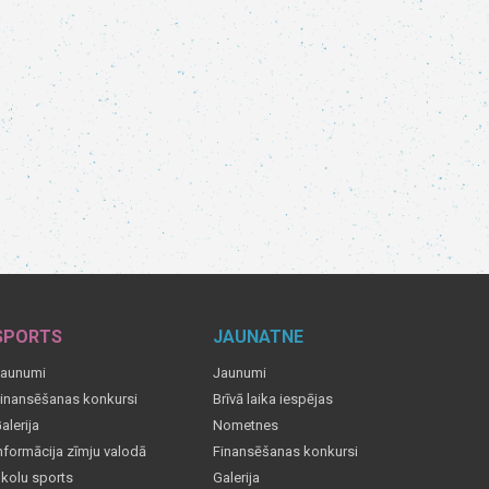
SPORTS
JAUNATNE
aunumi
Jaunumi
inansēšanas konkursi
Brīvā laika iespējas
alerija
Nometnes
nformācija zīmju valodā
Finansēšanas konkursi
kolu sports
Galerija