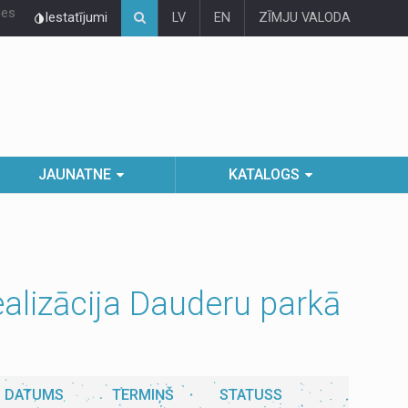
ies
Iestatījumi
LV
EN
ZĪMJU VALODA
JAUNATNE
KATALOGS
alizācija Dauderu parkā
DATUMS
TERMIŅŠ
STATUSS