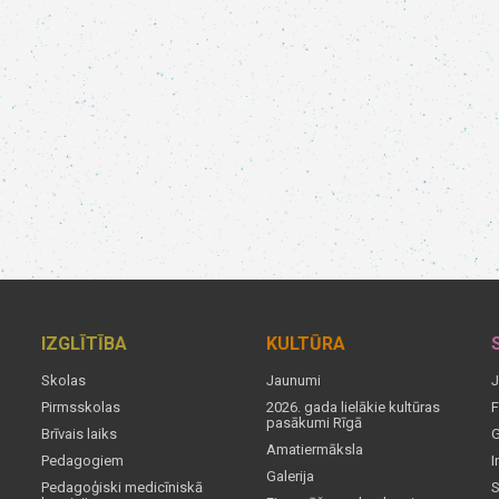
IZGLĪTĪBA
KULTŪRA
Skolas
Jaunumi
J
Pirmsskolas
2026. gada lielākie kultūras
F
pasākumi Rīgā
Brīvais laiks
G
Amatiermāksla
Pedagogiem
I
Galerija
Pedagoģiski medicīniskā
S