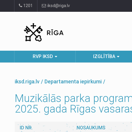
Pāriet
1201
iksd@riga.lv
uz
lapas
saturu
RVP IKSD
IZGLĪTĪBA
iksd.riga.lv
Departamenta iepirkumi
Muzikālās parka programm
2025. gada Rīgas vasar
ID NR.
NOSAUKUMS