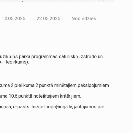
14.05.2025.
22.05.2025.
Noslēdzies
„Muzikālās parka programmas saturiskā izstrāde un
 - Iepirkums).
likuma 2.pielikuma 2.punktā minētajiem pakalpojumiem
ma 10.6.punktā noteiktajiem kritērijiem.
paa, e-pasts: Inese.Liepa@riga.lv; jautājumos par