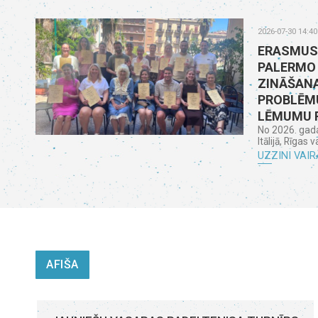
2026-07-30 14:40
ERASMUS
PALERMO
ZINĀŠANA
PROBLĒMU
LĒMUMU 
No 2026. gada 
Itālijā, Rīgas 
UZZINI VAIR
AFIŠA