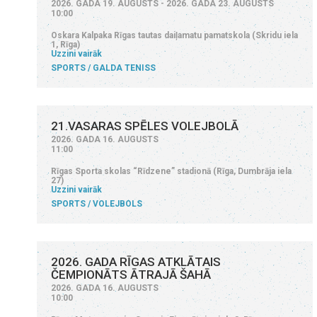
2026. GADA 19. AUGUSTS - 2026. GADA 23. AUGUSTS
10:00
Oskara Kalpaka Rīgas tautas daiļamatu pamatskola (Skridu iela
1, Rīga)
Uzzini vairāk
SPORTS
GALDA TENISS
21.VASARAS SPĒLES VOLEJBOLĀ
2026. GADA 16. AUGUSTS
11:00
Rīgas Sporta skolas “Rīdzene” stadionā (Rīga, Dumbrāja iela
27)
Uzzini vairāk
SPORTS
VOLEJBOLS
2026. GADA RĪGAS ATKLĀTAIS
ČEMPIONĀTS ĀTRAJĀ ŠAHĀ
2026. GADA 16. AUGUSTS
10:00