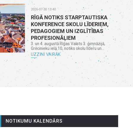
2026-07-30 13:40
RĪGĀ NOTIKS STARPTAUTISKA
KONFERENCE SKOLU LĪDERIEM,
PEDAGOGIEM UN IZGLĪTĪBAS
PROFESIONĀĻIEM
3. un 4. augustā Rīgas Valsts 3. ģimnāzijā,
Grēcinieku ielā 10, notiks skolu līderu un...
UZZINI VAIRĀK
NOTIKUMU KALENDĀRS