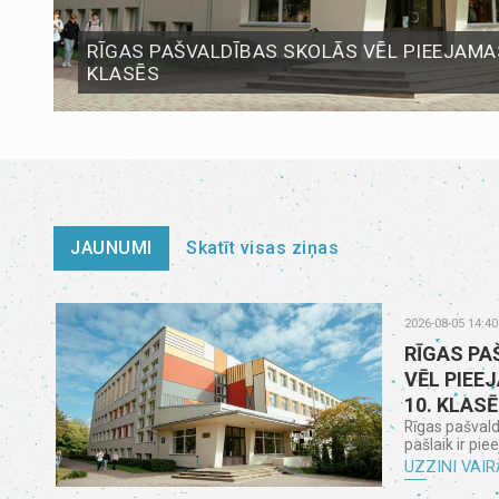
RĪGAS PAŠVALDĪBAS SKOLĀS VĒL PIEEJAMAS
KLASĒS
JAUNUMI
Skatīt visas ziņas
2026-08-05 14:40
RĪGAS PA
VĒL PIEE
10. KLAS
Rīgas pašvald
pašlaik ir pie
UZZINI VAIR