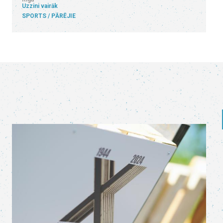
Uzzini vairāk
SPORTS
PĀRĒJIE