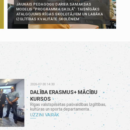
JAUNAIS PEDAGOGU DARBA SAMAKSAS
MODELIS “PROGRAMMA SKOLĀ”: TAISNĪGĀKS
ATALGOJUMS RĪGAS SKOLOTĀJIEM UN LABĀKA
IZGLĪTĪBAS KVALITĀTE SKOLĒNIEM
2026-07-30 14:30
DALĪBA ERASMUS+ MĀCĪBU
KURSOS
Rīgas valstspilsētas pašvaldības Izglītības,
kultūras un sporta departamenta...
UZZINI VAIRĀK