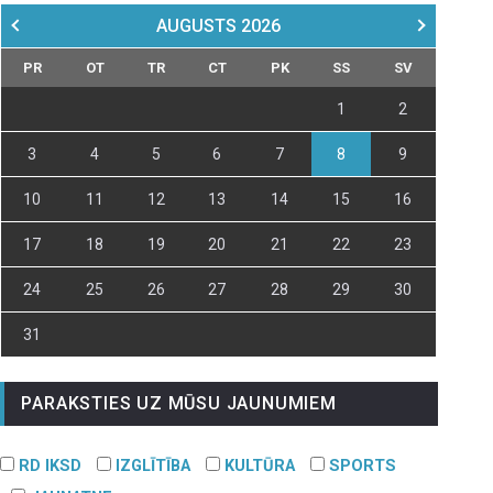
AUGUSTS
2026
PR
OT
TR
CT
PK
SS
SV
1
2
3
4
5
6
7
8
9
10
11
12
13
14
15
16
17
18
19
20
21
22
23
24
25
26
27
28
29
30
31
PARAKSTIES UZ MŪSU JAUNUMIEM
RD IKSD
IZGLĪTĪBA
KULTŪRA
SPORTS