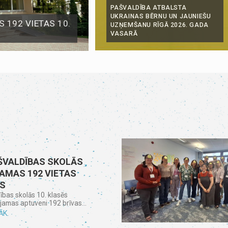
PAŠVALDĪBA ATBALSTA
UKRAINAS BĒRNU UN JAUNIEŠU
 192 VIETAS 10.
UZŅEMŠANU RĪGĀ 2026. GADA
VASARĀ
ŠVALDĪBAS SKOLĀS
JAMAS 192 VIETAS
ĒS
ības skolās 10. klasēs
ejamas aptuveni 192 brīvas...
ĀK