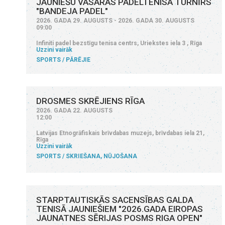
JAUNIEŠU VASARAS PADELTENISA TURNĪRS
"BANDEJA PADEL"
2026. GADA 29. AUGUSTS - 2026. GADA 30. AUGUSTS
09:00
Infiniti padel bezstīgu tenisa centrs, Uriekstes iela 3 , Rīga
Uzzini vairāk
SPORTS
PĀRĒJIE
DROSMES SKRĒJIENS RĪGA
2026. GADA 22. AUGUSTS
12:00
Latvijas Etnogrāfiskais brīvdabas muzejs, brīvdabas iela 21,
Rīga
Uzzini vairāk
SPORTS
SKRIEŠANA, NŪJOŠANA
STARPTAUTISKĀS SACENSĪBAS GALDA
TENISĀ JAUNIEŠIEM "2026.GADA EIROPAS
JAUNATNES SĒRIJAS POSMS RIGA OPEN"