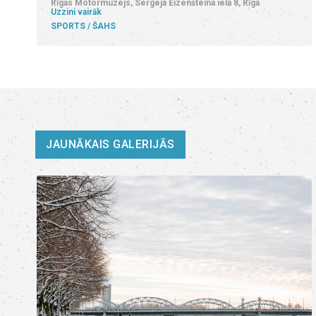
Rīgas Motormuzejs, Sergeja Eizenšteina iela 8, Rīga
Uzzini vairāk
SPORTS
ŠAHS
JAUNĀKAIS GALERIJĀS