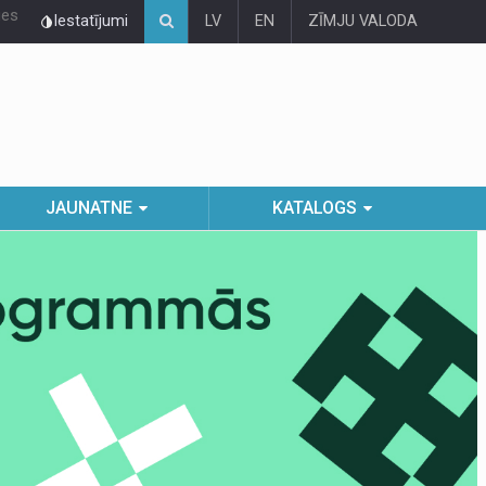
ies
Iestatījumi
LV
EN
ZĪMJU VALODA
JAUNATNE
KATALOGS