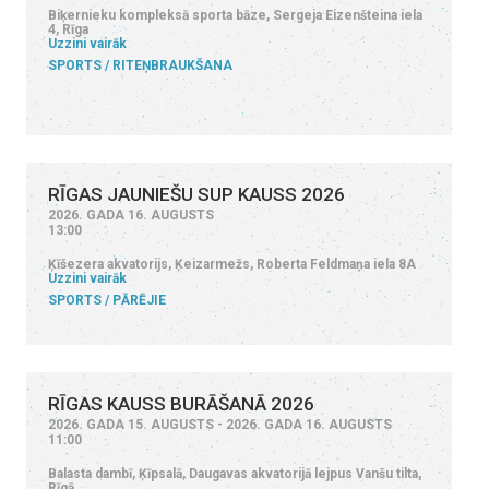
Biķernieku kompleksā sporta bāze, Sergeja Eizenšteina iela
4, Rīga
Uzzini vairāk
SPORTS
RITEŅBRAUKŠANA
RĪGAS JAUNIEŠU SUP KAUSS 2026
2026. GADA 16. AUGUSTS
13:00
Ķīšezera akvatorijs, Ķeizarmežs, Roberta Feldmaņa iela 8A
Uzzini vairāk
SPORTS
PĀRĒJIE
RĪGAS KAUSS BURĀŠANĀ 2026
2026. GADA 15. AUGUSTS - 2026. GADA 16. AUGUSTS
11:00
Balasta dambī, Ķīpsalā, Daugavas akvatorijā lejpus Vanšu tilta,
Rīgā