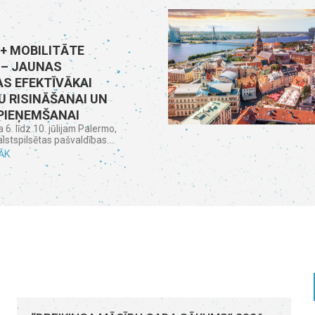
+ MOBILITĀTE
 – JAUNAS
S EFEKTĪVĀKAI
 RISINĀŠANAI UN
PIEŅEMŠANAI
6. līdz 10. jūlijam Palermo,
valstspilsētas pašvaldības...
ĀK