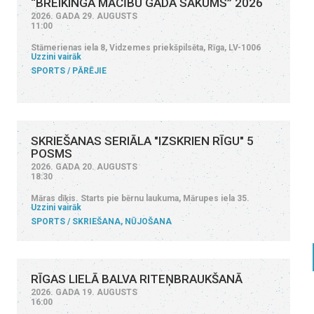
“BREIKINGA MĀCĪBU GADA SĀKUMS” 2026
2026. GADA 29. AUGUSTS
11:00
Stāmerienas iela 8, Vidzemes priekšpilsēta, Rīga, LV-1006
Uzzini vairāk
SPORTS
PĀRĒJIE
SKRIEŠANAS SERIĀLA "IZSKRIEN RĪGU" 5
POSMS
2026. GADA 20. AUGUSTS
18:30
Māras dīķis. Starts pie bērnu laukuma, Mārupes iela 35.
Uzzini vairāk
SPORTS
SKRIEŠANA, NŪJOŠANA
RĪGAS LIELĀ BALVA RITEŅBRAUKŠANĀ
2026. GADA 19. AUGUSTS
16:00