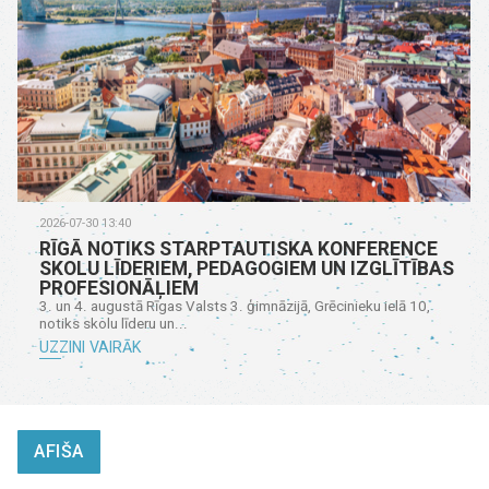
2026-07-30 13:40
RĪGĀ NOTIKS STARPTAUTISKA KONFERENCE
SKOLU LĪDERIEM, PEDAGOGIEM UN IZGLĪTĪBAS
PROFESIONĀĻIEM
3. un 4. augustā Rīgas Valsts 3. ģimnāzijā, Grēcinieku ielā 10,
notiks skolu līderu un...
UZZINI VAIRĀK
AFIŠA