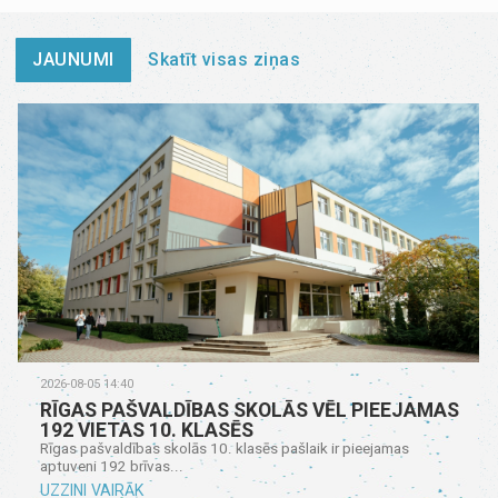
JAUNUMI
Skatīt visas ziņas
2026-08-05 14:40
RĪGAS PAŠVALDĪBAS SKOLĀS VĒL PIEEJAMAS
192 VIETAS 10. KLASĒS
Rīgas pašvaldības skolās 10. klasēs pašlaik ir pieejamas
aptuveni 192 brīvas...
UZZINI VAIRĀK