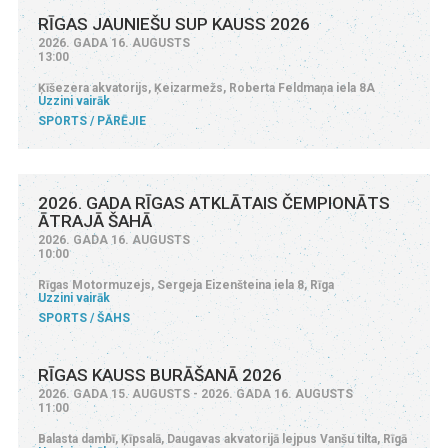
RĪGAS JAUNIEŠU SUP KAUSS 2026
2026. GADA 16. AUGUSTS
13:00
Ķīšezera akvatorijs, Ķeizarmežs, Roberta Feldmaņa iela 8A
Uzzini vairāk
SPORTS
PĀRĒJIE
2026. GADA RĪGAS ATKLĀTAIS ČEMPIONĀTS
ĀTRAJĀ ŠAHĀ
2026. GADA 16. AUGUSTS
10:00
Rīgas Motormuzejs, Sergeja Eizenšteina iela 8, Rīga
Uzzini vairāk
SPORTS
ŠAHS
RĪGAS KAUSS BURĀŠANĀ 2026
2026. GADA 15. AUGUSTS - 2026. GADA 16. AUGUSTS
11:00
Balasta dambī, Ķīpsalā, Daugavas akvatorijā lejpus Vanšu tilta, Rīgā