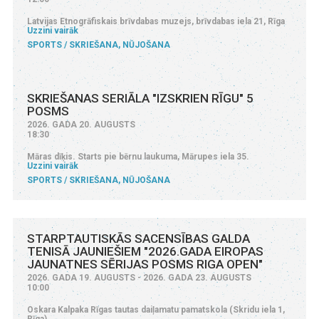
Latvijas Etnogrāfiskais brīvdabas muzejs, brīvdabas iela 21, Rīga
Uzzini vairāk
SPORTS
SKRIEŠANA, NŪJOŠANA
SKRIEŠANAS SERIĀLA "IZSKRIEN RĪGU" 5
POSMS
2026. GADA 20. AUGUSTS
18:30
Māras dīķis. Starts pie bērnu laukuma, Mārupes iela 35.
Uzzini vairāk
SPORTS
SKRIEŠANA, NŪJOŠANA
STARPTAUTISKĀS SACENSĪBAS GALDA
TENISĀ JAUNIEŠIEM "2026.GADA EIROPAS
JAUNATNES SĒRIJAS POSMS RIGA OPEN"
2026. GADA 19. AUGUSTS - 2026. GADA 23. AUGUSTS
10:00
Oskara Kalpaka Rīgas tautas daiļamatu pamatskola (Skridu iela 1,
Rīga)