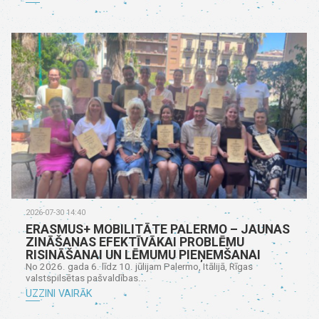
2026-07-30 14:40
ERASMUS+ MOBILITĀTE PALERMO – JAUNAS
ZINĀŠANAS EFEKTĪVĀKAI PROBLĒMU
RISINĀŠANAI UN LĒMUMU PIEŅEMŠANAI
No 2026. gada 6. līdz 10. jūlijam Palermo, Itālijā, Rīgas
valstspilsētas pašvaldības...
UZZINI VAIRĀK