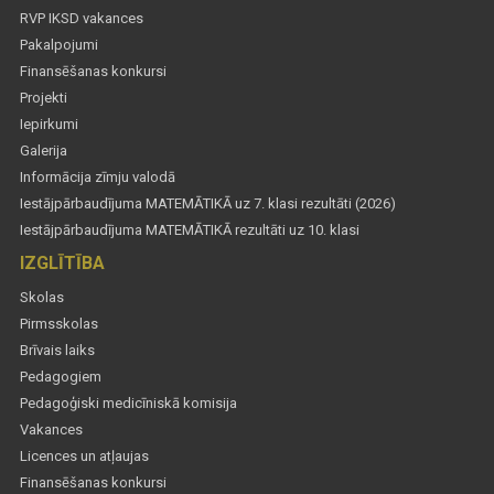
RVP IKSD vakances
Pakalpojumi
Finansēšanas konkursi
Projekti
Iepirkumi
Galerija
Informācija zīmju valodā
Iestājpārbaudījuma MATEMĀTIKĀ uz 7. klasi rezultāti (2026)
Iestājpārbaudījuma MATEMĀTIKĀ rezultāti uz 10. klasi
IZGLĪTĪBA
Skolas
Pirmsskolas
Brīvais laiks
Pedagogiem
Pedagoģiski medicīniskā komisija
Vakances
Licences un atļaujas
Finansēšanas konkursi