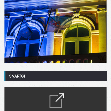
SVARĪGI