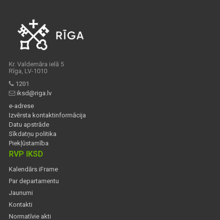
Kr. Valdemāra ielā 5
Rīga, LV-1010
1201
iksd@riga.lv
e-adrese
Izvērsta kontaktinformācija
Datu apstrāde
Sīkdatņu politika
Piekļūstamība
RVP IKSD
Kalendārs iFrame
Par departamentu
Jaunumi
Kontakti
Normatīvie akti