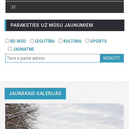
31
PARAKSTIES UZ MŪSU JAUNUMIEM
RD IKSD
IZGLĪTĪBA
KULTŪRA
SPORTS
JAUNATNE
NOSŪTĪT
JAUNĀKAIS GALERIJĀS