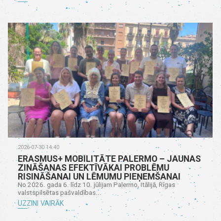
2026-07-30 14:40
ERASMUS+ MOBILITĀTE PALERMO – JAUNAS
ZINĀŠANAS EFEKTĪVĀKAI PROBLĒMU
RISINĀŠANAI UN LĒMUMU PIEŅEMŠANAI
No 2026. gada 6. līdz 10. jūlijam Palermo, Itālijā, Rīgas
valstspilsētas pašvaldības...
UZZINI VAIRĀK