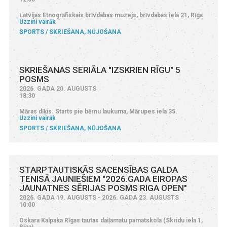
Latvijas Etnogrāfiskais brīvdabas muzejs, brīvdabas iela 21, Rīga
Uzzini vairāk
SPORTS
SKRIEŠANA, NŪJOŠANA
SKRIEŠANAS SERIĀLA "IZSKRIEN RĪGU" 5
POSMS
2026. GADA 20. AUGUSTS
18:30
Māras dīķis. Starts pie bērnu laukuma, Mārupes iela 35.
Uzzini vairāk
SPORTS
SKRIEŠANA, NŪJOŠANA
STARPTAUTISKĀS SACENSĪBAS GALDA
TENISĀ JAUNIEŠIEM "2026.GADA EIROPAS
JAUNATNES SĒRIJAS POSMS RIGA OPEN"
2026. GADA 19. AUGUSTS - 2026. GADA 23. AUGUSTS
10:00
Oskara Kalpaka Rīgas tautas daiļamatu pamatskola (Skridu iela 1,
Rīga)