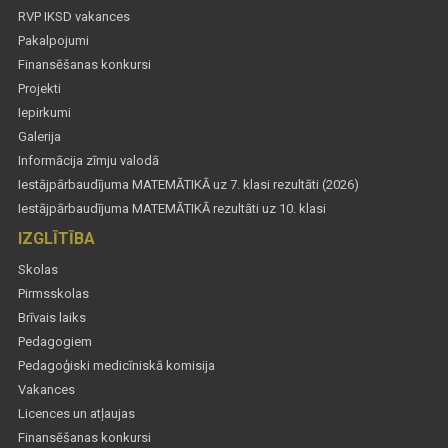
RVP IKSD vakances
Pakalpojumi
Finansēšanas konkursi
Projekti
Iepirkumi
Galerija
Informācija zīmju valodā
Iestājpārbaudījuma MATEMĀTIKĀ uz 7. klasi rezultāti (2026)
Iestājpārbaudījuma MATEMĀTIKĀ rezultāti uz 10. klasi
IZGLĪTĪBA
Skolas
Pirmsskolas
Brīvais laiks
Pedagogiem
Pedagoģiski medicīniskā komisija
Vakances
Licences un atļaujas
Finansēšanas konkursi