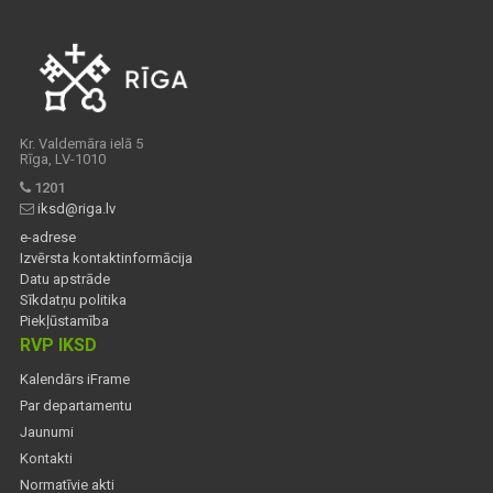
Kr. Valdemāra ielā 5
Rīga, LV-1010
1201
iksd@riga.lv
e-adrese
Izvērsta kontaktinformācija
Datu apstrāde
Sīkdatņu politika
Piekļūstamība
RVP IKSD
Kalendārs iFrame
Par departamentu
Jaunumi
Kontakti
Normatīvie akti