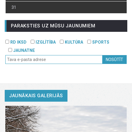
31
PARAKSTIES UZ MŪSU JAUNUMIEM
RD IKSD
IZGLĪTĪBA
KULTŪRA
SPORTS
JAUNATNE
NOSŪTĪT
JAUNĀKAIS GALERIJĀS