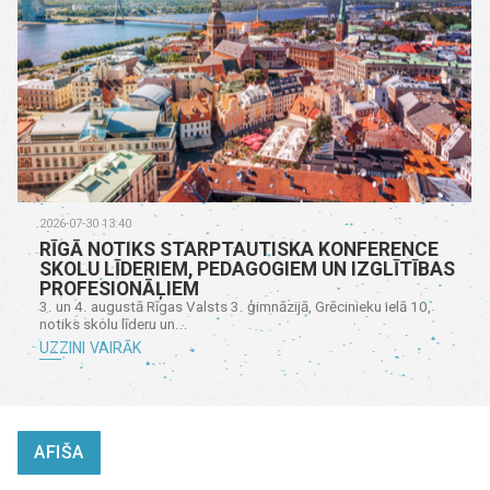
2026-07-30 13:40
RĪGĀ NOTIKS STARPTAUTISKA KONFERENCE
SKOLU LĪDERIEM, PEDAGOGIEM UN IZGLĪTĪBAS
PROFESIONĀĻIEM
3. un 4. augustā Rīgas Valsts 3. ģimnāzijā, Grēcinieku ielā 10,
notiks skolu līderu un...
UZZINI VAIRĀK
AFIŠA