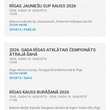
RĪGAS JAUNIEŠU SUP KAUSS 2026
2026. GADA 16. AUGUSTS
13:00
Ķīšezera akvatorijs, Ķeizarmežs, Roberta Feldmaņa iela 8A
Uzzini vairāk
SPORTS
PĀRĒJIE
2026. GADA RĪGAS ATKLĀTAIS ČEMPIONĀTS
ĀTRAJĀ ŠAHĀ
2026. GADA 16. AUGUSTS
10:00
Rīgas Motormuzejs, Sergeja Eizenšteina iela 8, Rīga
Uzzini vairāk
SPORTS
ŠAHS
RĪGAS KAUSS BURĀŠANĀ 2026
2026. GADA 15. AUGUSTS - 2026. GADA 16. AUGUSTS
11:00
Balasta dambī, Ķīpsalā, Daugavas akvatorijā lejpus Vanšu tilta, Rīgā