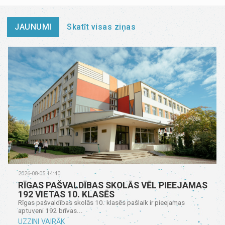
JAUNUMI
Skatīt visas ziņas
2026-08-05 14:40
RĪGAS PAŠVALDĪBAS SKOLĀS VĒL PIEEJAMAS
192 VIETAS 10. KLASĒS
Rīgas pašvaldības skolās 10. klasēs pašlaik ir pieejamas
aptuveni 192 brīvas...
UZZINI VAIRĀK