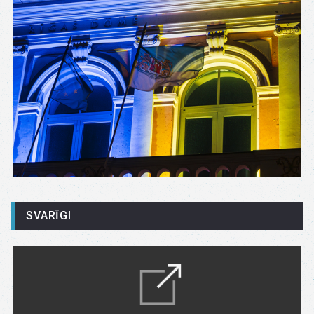
SVARĪGI