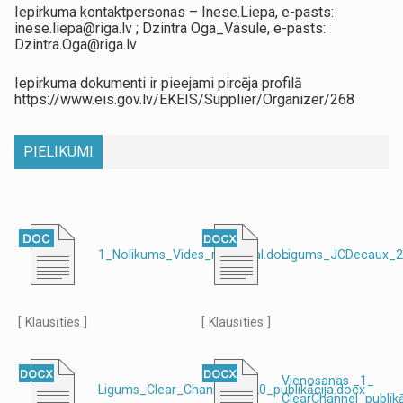
Iepirkuma kontaktpersonas – Inese.Liepa, e-pasts:
inese.liepa@riga.lv ; Dzintra Oga_Vasule, e-pasts:
Dzintra.Oga@riga.lv
Iepirkuma dokumenti ir pieejami pircēja profilā
https://www.eis.gov.lv/EKEIS/Supplier/Organizer/268
PIELIKUMI
1_Nolikums_Vides_rekl_final.doc
Ligums_JCDecaux_20
[ Klausīties ]
[ Klausīties ]
Vienosanas _1_
Ligums_Clear_Channel_2020_publikācija.docx
ClearChannel_publikā