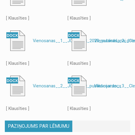
[ Klausīties ]
[ Klausīties ]
Vienosanas__1__JCDecaux_2020_publicēšanai.doc
Vienosanas__2__Clea
[ Klausīties ]
[ Klausīties ]
Vienosanas__2__JCDecaux_publikācijai.docx
Vienosanas__3__Clea
[ Klausīties ]
[ Klausīties ]
PAZIŅOJUMS PAR LĒMUMU