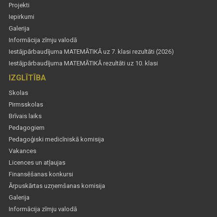
Projekti
Iepirkumi
Galerija
Informācija zīmju valodā
Iestājpārbaudījuma MATEMĀTIKĀ uz 7. klasi rezultāti (2026)
Iestājpārbaudījuma MATEMĀTIKĀ rezultāti uz 10. klasi
IZGLĪTĪBA
Skolas
Pirmsskolas
Brīvais laiks
Pedagogiem
Pedagoģiski medicīniskā komisija
Vakances
Licences un atļaujas
Finansēšanas konkursi
Ārpuskārtas uzņemšanas komisija
Galerija
Informācija zīmju valodā