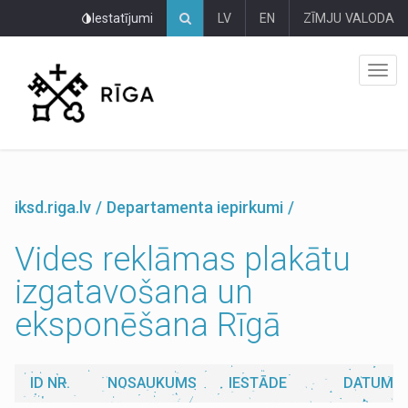
Pāriet
Iestatījumi
LV
EN
ZĪMJU VALODA
uz
lapas
saturu
iksd.riga.lv
Departamenta iepirkumi
Vides reklāmas plakātu
izgatavošana un
eksponēšana Rīgā
ID NR.
NOSAUKUMS
IESTĀDE
DATUMS