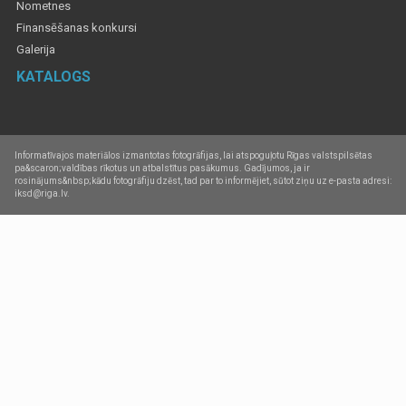
Nometnes
Finansēšanas konkursi
Galerija
KATALOGS
Informatīvajos materiālos izmantotas fotogrāfijas, lai atspoguļotu Rīgas valstspilsētas
pa&scaron;valdības rīkotus un atbalstītus pasākumus. Gadījumos, ja ir
rosinājums&nbsp;kādu fotogrāfiju dzēst, tad par to informējiet, sūtot ziņu uz e-pasta adresi:
iksd@riga.lv.