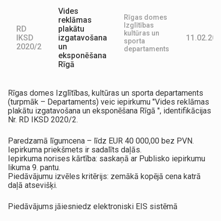
Vides
Rīgas domes
reklāmas
Izglītības
RD
plakātu
kultūras un
IKSD
izgatavošana
11.02.202
sporta
2020/2
un
departaments
eksponēšana
Rīgā
Rīgas domes Izglītības, kultūras un sporta departaments
(turpmāk – Departaments) veic iepirkumu "Vides reklāmas
plakātu izgatavošana un eksponēšana Rīgā ", identifikācijas
Nr. RD IKSD 2020/2.
Paredzamā līgumcena – līdz EUR 40 000,00 bez PVN.
Iepirkuma priekšmets ir sadalīts daļās.
Iepirkuma norises kārtība: saskaņā ar Publisko iepirkumu
likuma 9. pantu.
Piedāvājumu izvēles kritērijs: zemākā kopējā cena katrā
daļā atsevišķi.
Piedāvājums jāiesniedz elektroniski EIS sistēmā