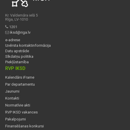
Kr. Valdemāra ielā 5
Rīga, LV-1010
1201
iksd@riga.lv
e-adrese
Izvērsta kontaktinformācija
Datu apstrāde
Sīkdatņu politika
Piekļūstamība
RVP IKSD
Kalendārs iFrame
Par departamentu
Jaunumi
Kontakti
Normatīvie akti
RVP IKSD vakances
Pakalpojumi
Finansēšanas konkursi