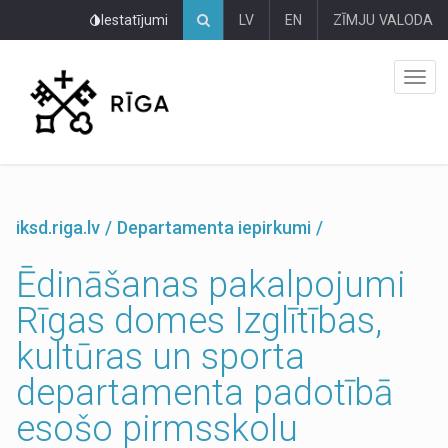
Pāriet
Iestatījumi
LV
EN
ZĪMJU VALODA
uz
lapas
saturu
iksd.riga.lv
Departamenta iepirkumi
Ēdināšanas pakalpojumi
Rīgas domes Izglītības,
kultūras un sporta
departamenta padotībā
esošo pirmsskolu