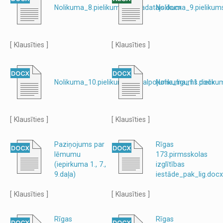
Nolikuma_8.pielikums_piegadatajs.docx
Nolikuma_9.pielikum
[ Klausīties ]
[ Klausīties ]
Nolikuma_10.pielikums_pakalpojuma_ligums.docx
Nolikuma_11.pielik
[ Klausīties ]
[ Klausīties ]
Paziņojums par
Rīgas
lēmumu
173.pirmsskolas
(iepirkuma 1., 7.,
izglītības
9.daļa)
iestāde_pak_lig.docx
[ Klausīties ]
[ Klausīties ]
Rīgas
Rīgas