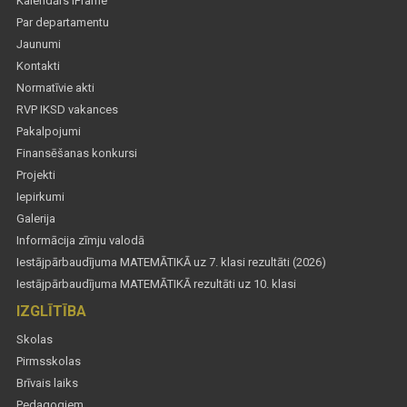
Kalendārs iFrame
Par departamentu
Jaunumi
Kontakti
Normatīvie akti
RVP IKSD vakances
Pakalpojumi
Finansēšanas konkursi
Projekti
Iepirkumi
Galerija
Informācija zīmju valodā
Iestājpārbaudījuma MATEMĀTIKĀ uz 7. klasi rezultāti (2026)
Iestājpārbaudījuma MATEMĀTIKĀ rezultāti uz 10. klasi
IZGLĪTĪBA
Skolas
Pirmsskolas
Brīvais laiks
Pedagogiem