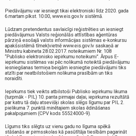
Piedāvājumu var iesniegt tikai elektroniski līdz 2020. gada
6.martam plkst. 10.00, www.eis.gov.lv sistēmā.
Lūdzam pretendentus savlaicīgi reģistrēties un iesniegt
piedāvājumus Valsts reģionālās attīstības aģentūras
pārziņā esošajā valsts informācijas sistēmas e-konkursu
apakšsistēmā tīmekļvietnē www.eis.gov.lv saskaņā ar
Ministru kabineta 28.02.2017. noteikumiem Nr. 108
“Publisko elektronisko iepirkumu noteikumi”. Ārpus E-
iepirkumu sistēmas vai pēc nolikumā noteiktā piedāvājumu
iesniegšanas termiņa beigām iesniegtie piedāvājumi tiks
atzīti par neatbilstošiem nolikuma prasībām un tiks
noraidīti.
Iepirkums tiek veikts atbilstoši Publisko iepirkumu likuma
(turpmāk - PIL) 10. panta pirmajai daļai, iepirkuma rezultātā
par katru tā daļu atsevišķi skolas slēgs līgumu par PIL 2.
pielikuma 7. punktā minētajiem skolas ēdināšanas
pakalpojumiem (CPV kods 55524000-9).
Līgums tiks slēgts uz vienu gadu no līguma spēkā
stāšanās ar pirmsskolas kā pasūtītāja tiesībām pagarināt