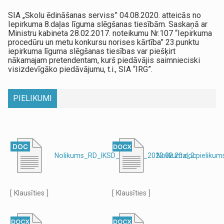
SIA „Skolu ēdināšanas serviss” 04.08.2020. atteicās no
Iepirkuma 8.daļas līguma slēgšanas tiesībām. Saskaņā ar
Ministru kabineta 28.02.2017. noteikumu Nr.107 “Iepirkuma
procedūru un metu konkursu norises kārtība” 23.punktu
iepirkuma līguma slēgšanas tiesības var piešķirt
nākamajam pretendentam, kurš piedāvājis saimnieciski
visizdevīgāko piedāvājumu, t.i., SIA “IRG”.
PIELIKUMI
Nolikums_RD_IKSD_2020_1_2020.02.20.doc
Nolikuma_2.pielikum
[ Klausīties ]
[ Klausīties ]