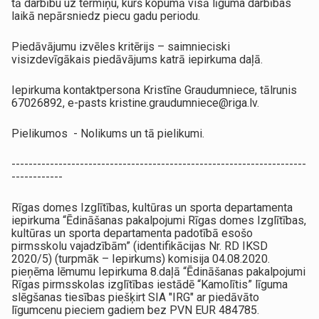
tā darbību uz termiņu, kurš kopumā visā līguma darbības
laikā nepārsniedz piecu gadu periodu.
Piedāvājumu izvēles kritērijs – saimnieciski
visizdevīgākais piedāvājums katrā iepirkuma daļā.
Iepirkuma kontaktpersona Kristīne Graudumniece, tālrunis
67026892, e-pasts kristine.graudumniece@riga.lv.
Pielikumos - Nolikums un tā pielikumi.
---------------------------------------------------------------------
------------
Rīgas domes Izglītības, kultūras un sporta departamenta
iepirkuma “Ēdināšanas pakalpojumi Rīgas domes Izglītības,
kultūras un sporta departamenta padotībā esošo
pirmsskolu vajadzībām” (identifikācijas Nr. RD IKSD
2020/5) (turpmāk – Iepirkums) komisija 04.08.2020.
pieņēma lēmumu Iepirkuma 8.daļā “Ēdināšanas pakalpojumi
Rīgas pirmsskolas izglītības iestādē “Kamolītis” līguma
slēgšanas tiesības piešķirt SIA "IRG" ar piedāvāto
līgumcenu pieciem gadiem bez PVN EUR 484785.