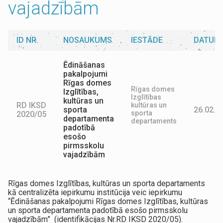
vajadzībām
ID NR.
NOSAUKUMS
IESTĀDE
DATUM
Ēdināšanas
pakalpojumi
Rīgas domes
Rīgas domes
Izglītības,
Izglītības
kultūras un
RD IKSD
kultūras un
sporta
26.02.2
sporta
2020/05
departamenta
departaments
padotībā
esošo
pirmsskolu
vajadzībām
Rīgas domes Izglītības, kultūras un sporta departaments
kā centralizēta iepirkumu institūcija veic iepirkumu
“Ēdināšanas pakalpojumi Rīgas domes Izglītības, kultūras
un sporta departamenta padotībā esošo pirmsskolu
vajadzībām” (identifikācijas Nr.RD IKSD 2020/05).