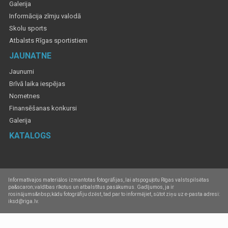
Galerija
Informācija zīmju valodā
Skolu sports
Atbalsts Rīgas sportistiem
JAUNATNE
Jaunumi
Brīvā laika iespējas
Nometnes
Finansēšanas konkursi
Galerija
KATALOGS
Informatīvajos materiālos izmantotas fotogrāfijas, lai atspoguļotu Rīgas valstspilsētas
pa&scaron;valdības rīkotus un atbalstītus pasākumus. Gadījumos, ja ir
rosinājums&nbsp;kādu fotogrāfiju dzēst, tad par to informējiet, sūtot ziņu uz e-pasta adresi:
iksd@riga.lv.